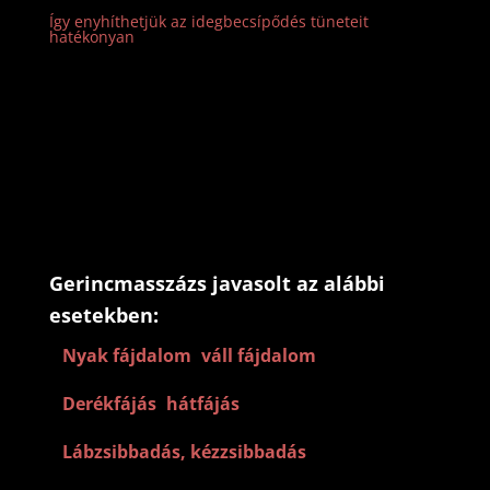
Így enyhíthetjük az idegbecsípődés tüneteit
hatékonyan
Gerincmasszázs javasolt az alábbi
esetekben:
–
Nyak fájdalom
,
váll fájdalom
–
Derékfájás
,
hátfájás
–
Lábzsibbadás, kézzsibbadás