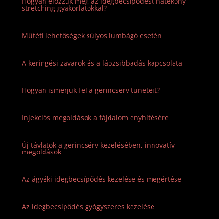
Hogyan előzzük meg az idegbecsípődést hatékony
stretching gyakorlatokkal?
Műtéti lehetőségek súlyos lumbágó esetén
A keringési zavarok és a lábzsibbadás kapcsolata
Hogyan ismerjük fel a gerincsérv tüneteit?
Injekciós megoldások a fájdalom enyhítésére
Új távlatok a gerincsérv kezelésében, innovatív
megoldások
Az ágyéki idegbecsípődés kezelése és megértése
Az idegbecsípődés gyógyszeres kezelése