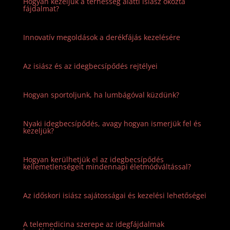
Hogyan kezeljük a terhesség alatti isiász okozta
fájdalmat?
Innovatív megoldások a derékfájás kezelésére
Az isiász és az idegbecsípődés rejtélyei
Hogyan sportoljunk, ha lumbágóval küzdünk?
Nyaki idegbecsípődés, avagy hogyan ismerjük fel és
kezeljük?
Hogyan kerülhetjük el az idegbecsípődés
kellemetlenségeit mindennapi életmódváltással?
Az időskori isiász sajátosságai és kezelési lehetőségei
A telemedicina szerepe az idegfájdalmak