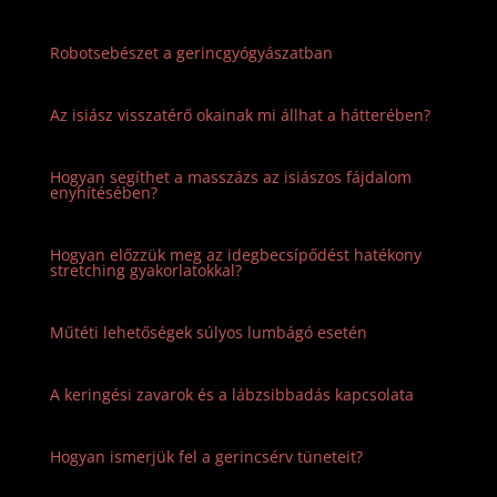
Robotsebészet a gerincgyógyászatban
Az isiász visszatérő okainak mi állhat a hátterében?
Hogyan segíthet a masszázs az isiászos fájdalom
enyhítésében?
Hogyan előzzük meg az idegbecsípődést hatékony
stretching gyakorlatokkal?
Műtéti lehetőségek súlyos lumbágó esetén
A keringési zavarok és a lábzsibbadás kapcsolata
Hogyan ismerjük fel a gerincsérv tüneteit?