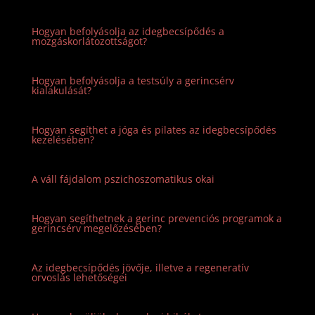
Hogyan befolyásolja az idegbecsípődés a
mozgáskorlátozottságot?
Hogyan befolyásolja a testsúly a gerincsérv
kialakulását?
Hogyan segíthet a jóga és pilates az idegbecsípődés
kezelésében?
A váll fájdalom pszichoszomatikus okai
Hogyan segíthetnek a gerinc prevenciós programok a
gerincsérv megelőzésében?
Az idegbecsípődés jövője, illetve a regeneratív
orvoslás lehetőségei