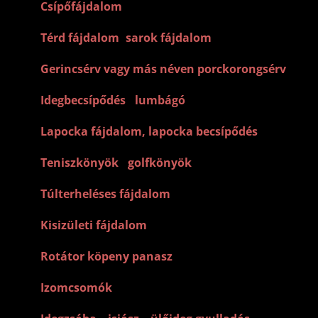
–
Csípőfájdalom
–
Térd fájdalom
,
sarok fájdalom
–
Gerincsérv vagy más néven porckorongsérv
–
Idegbecsípődés
,
lumbágó
–
Lapocka fájdalom, lapocka becsípődés
–
Teniszkönyök
,
golfkönyök
–
Túlterheléses fájdalom
–
Kisizületi fájdalom
–
Rotátor köpeny panasz
–
Izomcsomók