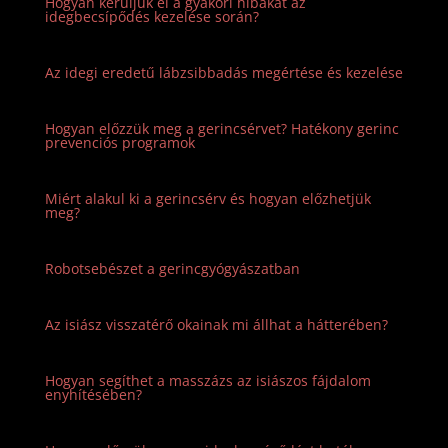
Hogyan kerüljük el a gyakori hibákat az
idegbecsípődés kezelése során?
Az idegi eredetű lábzsibbadás megértése és kezelése
Hogyan előzzük meg a gerincsérvet? Hatékony gerinc
prevenciós programok
Miért alakul ki a gerincsérv és hogyan előzhetjük
meg?
Robotsebészet a gerincgyógyászatban
Az isiász visszatérő okainak mi állhat a hátterében?
Hogyan segíthet a masszázs az isiászos fájdalom
enyhítésében?