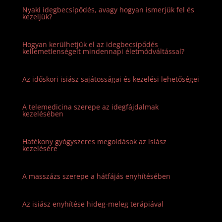
Nyaki idegbecsípődés, avagy hogyan ismerjük fel és
kezeljük?
Hogyan kerülhetjük el az idegbecsípődés
kellemetlenségeit mindennapi életmódváltással?
Az időskori isiász sajátosságai és kezelési lehetőségei
A telemedicina szerepe az idegfájdalmak
kezelésében
Hatékony gyógyszeres megoldások az isiász
kezelésére
A masszázs szerepe a hátfájás enyhítésében
Az isiász enyhítése hideg-meleg terápiával