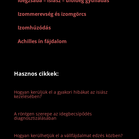
–
Idegzsába – isiász – ülőideg gyulladás
–
Izommerevség és izomgörcs
–
Izomhúzódás
–
Achilles ín fájdalom
Hasznos cikkek:
Hogyan kerüljük el a gyakori hibákat az isiász
kezelésében?
A röntgen szerepe az idegbecsípődés
diagnosztizálásában
Hogyan kerülhetjük el a vállfájdalmat edzés közben?