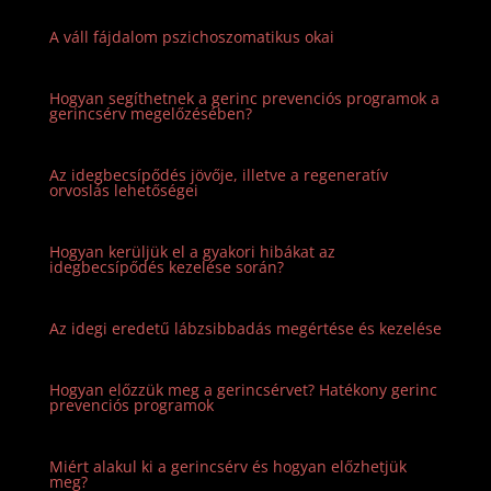
A váll fájdalom pszichoszomatikus okai
Hogyan segíthetnek a gerinc prevenciós programok a
gerincsérv megelőzésében?
Az idegbecsípődés jövője, illetve a regeneratív
orvoslás lehetőségei
Hogyan kerüljük el a gyakori hibákat az
idegbecsípődés kezelése során?
Az idegi eredetű lábzsibbadás megértése és kezelése
Hogyan előzzük meg a gerincsérvet? Hatékony gerinc
prevenciós programok
Miért alakul ki a gerincsérv és hogyan előzhetjük
meg?