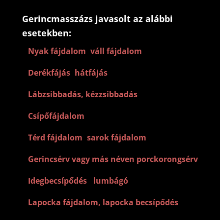
Gerincmasszázs javasolt az alábbi
esetekben:
–
Nyak fájdalom
,
váll fájdalom
–
Derékfájás
,
hátfájás
–
Lábzsibbadás, kézzsibbadás
–
Csípőfájdalom
–
Térd fájdalom
,
sarok fájdalom
–
Gerincsérv vagy más néven porckorongsérv
–
Idegbecsípődés
,
lumbágó
–
Lapocka fájdalom, lapocka becsípődés