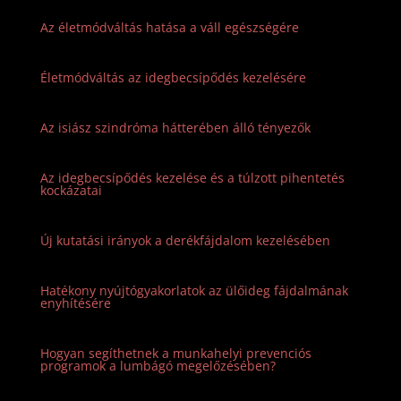
Az életmódváltás hatása a váll egészségére
Életmódváltás az idegbecsípődés kezelésére
Az isiász szindróma hátterében álló tényezők
Az idegbecsípődés kezelése és a túlzott pihentetés
kockázatai
Új kutatási irányok a derékfájdalom kezelésében
Hatékony nyújtógyakorlatok az ülőideg fájdalmának
enyhítésére
Hogyan segíthetnek a munkahelyi prevenciós
programok a lumbágó megelőzésében?