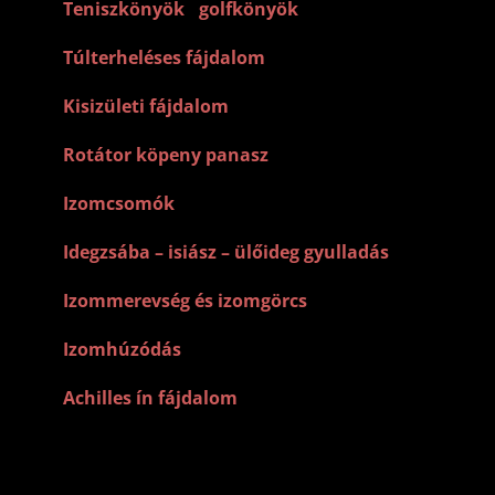
–
Teniszkönyök
,
golfkönyök
–
Túlterheléses fájdalom
–
Kisizületi fájdalom
–
Rotátor köpeny panasz
–
Izomcsomók
–
Idegzsába – isiász – ülőideg gyulladás
–
Izommerevség és izomgörcs
–
Izomhúzódás
–
Achilles ín fájdalom