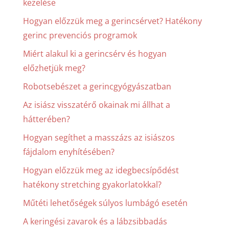
kezelése
Hogyan előzzük meg a gerincsérvet? Hatékony
gerinc prevenciós programok
Miért alakul ki a gerincsérv és hogyan
előzhetjük meg?
Robotsebészet a gerincgyógyászatban
Az isiász visszatérő okainak mi állhat a
hátterében?
Hogyan segíthet a masszázs az isiászos
fájdalom enyhítésében?
Hogyan előzzük meg az idegbecsípődést
hatékony stretching gyakorlatokkal?
Műtéti lehetőségek súlyos lumbágó esetén
A keringési zavarok és a lábzsibbadás