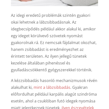
Az idegi eredetű problémák szintén gyakori
okai lehetnek a lábzsibbadásnak. Az
idegbecsípődés például akkor alakul ki, amikor
egy ideget körülvevő szövetek nyomást
gyakorolnak rá. Ez nemcsak fájdalmat okozhat,
hanem zsibbadást is eredményezhet az
érintett területen. Az ilyen jellegű tünetek
kezelése általában pihenéssel és
gyulladáscsökkentő gyógyszerekkel történik.
A kézzsibbadás hasonló mechanizmusok révén
alakulhat ki,
mint a lábzsibbadás
. Gyakran
előfordulhat például karpális alagút szindróma
esetén, ahol a csuklóban futó idegek nyomása
miatt jelentkeznek tünetek,
ilyen észrevételek