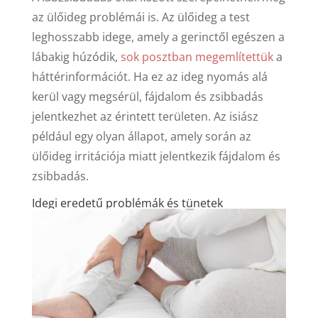
az ülőideg problémái is. Az ülőideg a test
leghosszabb idege, amely a gerinctől egészen a
lábakig húzódik,
sok posztban megemlítettük
a
háttérinformációt. Ha ez az ideg nyomás alá
kerül vagy megsérül, fájdalom és zsibbadás
jelentkezhet az érintett területen. Az isiász
például egy olyan állapot, amely során az
ülőideg irritációja miatt jelentkezik fájdalom és
zsibbadás.
Idegi eredetű problémák és tünetek