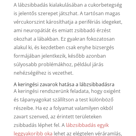
A lábzsibbadás kialakulásában a cukorbetegség
is jelentős szerepet játszhat. A tartósan magas
vércukorszint károsíthatja a perifériás idegeket,
ami neuropátiát és emiatt zsibbadó érzést
okozhat a lábakban. Ez gyakran fokozatosan
alakul ki, és kezdetben csak enyhe bizsergés
formájában jelentkezik, később azonban
súlyosabb problémákhoz, például járás
nehézségéhez is vezethet.
A keringési zavarok hatása a lábzsibbadásra
A keringési rendszerünk feladata, hogy oxigént
és tápanyagokat szállítson a test különböző
részeibe. Ha ez a folyamat valamilyen okból
zavart szenved, az érintett területeken
zsibbadás léphet fel. A
lábzsibbadás egyik
leggyakoribb oka
lehet az elégtelen véráramlás,