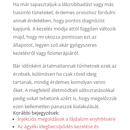
Ha már tapasztaljuk a lábzsibbadást vagy más
hasonló tüneteket, érdemes orvoshoz fordulni
annak érdekében, hogy pontos diagnózist
kapjunk. A kezelés módja attól függően változik
majd, hogy mi okozza pontosan ezt az
állapotot, legyen szó akár gyógyszeres
kezelésről vagy fizioterápiáról.
Bár időnként ártalmatlannak tűnhetnek ezek az
érzések, különösen ha csak rövid ideig
tartanak, mindig érdemes komolyan venni
őket. A megfelelő életmódbeli változtatásokkal
pedig sokat tehetünk azért is, hogy megelőzzük
ezen kellemetlen panaszok kialakulását.
Korábbi bejegyzések:
Injekciós megoldások a fájdalom enyhítésére
Az ágyéki idegbecsípődés kezelése és