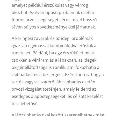
amelyet például érszűkület vagy vérrög
okozhat. Az ilyen típusú problémák esetén
fontos orvosi segítséget kérni, mivel hosszú
távon súlyos következményekkel járhatnak.
A keringési zavarok és az idegi problémák
gyakran egymással kombinálódva erősítik a
tüneteket. Például, ha egy érszűkület miatt
csökken a véráramlás a lábakban, az idegek
oxigénellátottsága is romlik, ami fokozhatja a
zsibbadást és a bizsergést. Ezért fontos, hogy a
tartós vagy visszatérő lábzsibbadás esetén
orvosi vizsgálat történjen, amely felderíti az
esetleges alapbetegségeket, és célzott kezelést
tesz lehetővé.
A lábzsibbadás okai között szerepelhetnek még