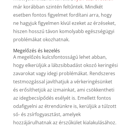
már korábban szintén feltűntek. Mindkét
esetben fontos figyelmet fordítani arra, hogy
ne hagyjuk figyelmen kívül ezeket az érzéseket,
hiszen hosszú távon komolyabb egészségügyi
problémákat okozhatnak.
Megelőzés és kezelés
A megelőzés kulcsfontosságú lehet abban,
hogy elkerüljük a lábzsibbadást okozó keringési
zavarokat vagy idegi problémákat. Rendszeres
testmozgással javíthatjuk a vérkeringésünket
és erősíthetjük az izmainkat, ami csökkentheti
az idegbecsípődés esélyét is. Emellett fontos
odafigyelni az étrendünkre is, kerüljük a túlzott
só- és zsírfogyasztást, amelyek
hozzájárulhatnak az érszűkület kialakulásához.