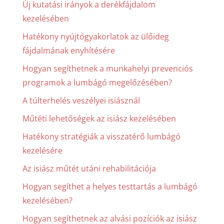
Új kutatási irányok a derékfájdalom
kezelésében
Hatékony nyújtógyakorlatok az ülőideg
fájdalmának enyhítésére
Hogyan segíthetnek a munkahelyi prevenciós
programok a lumbágó megelőzésében?
A túlterhelés veszélyei isiásznál
Műtéti lehetőségek az isiász kezelésében
Hatékony stratégiák a visszatérő lumbágó
kezelésére
Az isiász műtét utáni rehabilitációja
Hogyan segíthet a helyes testtartás a lumbágó
kezelésében?
Hogyan segíthetnek az alvási pozíciók az isiász