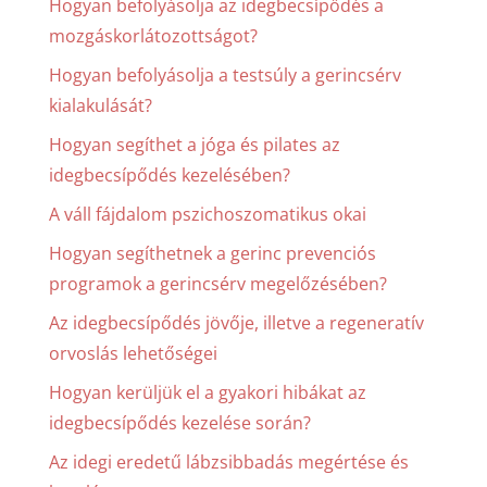
Hogyan befolyásolja az idegbecsípődés a
mozgáskorlátozottságot?
Hogyan befolyásolja a testsúly a gerincsérv
kialakulását?
Hogyan segíthet a jóga és pilates az
idegbecsípődés kezelésében?
A váll fájdalom pszichoszomatikus okai
Hogyan segíthetnek a gerinc prevenciós
programok a gerincsérv megelőzésében?
Az idegbecsípődés jövője, illetve a regeneratív
orvoslás lehetőségei
Hogyan kerüljük el a gyakori hibákat az
idegbecsípődés kezelése során?
Az idegi eredetű lábzsibbadás megértése és