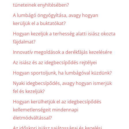
tüneteinek enyhítésében?
A lumbágó öngyógyítása, avagy hogyan
kerüljük el a buktatókat?
Hogyan kezeljük a terhesség alatti isiász okozta
fájdalmat?
Innovatív megoldások a derékfájás kezelésére
Az isiász és az idegbecsípődés rejtélyei
Hogyan sportoljunk, ha lumbágóval küzdünk?
Nyaki idegbecsípődés, avagy hogyan ismerjük
fel és kezeljük?
Hogyan kerülhetjük el az idegbecsípődés
kellemetlenségeit mindennapi
életmódváltással?
Az időskori isiász sajátosságai és kezelési