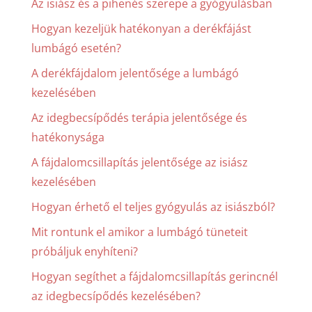
Az isiász és a pihenés szerepe a gyógyulásban
Hogyan kezeljük hatékonyan a derékfájást
lumbágó esetén?
A derékfájdalom jelentősége a lumbágó
kezelésében
Az idegbecsípődés terápia jelentősége és
hatékonysága
A fájdalomcsillapítás jelentősége az isiász
kezelésében
Hogyan érhető el teljes gyógyulás az isiászból?
Mit rontunk el amikor a lumbágó tüneteit
próbáljuk enyhíteni?
Hogyan segíthet a fájdalomcsillapítás gerincnél
az idegbecsípődés kezelésében?