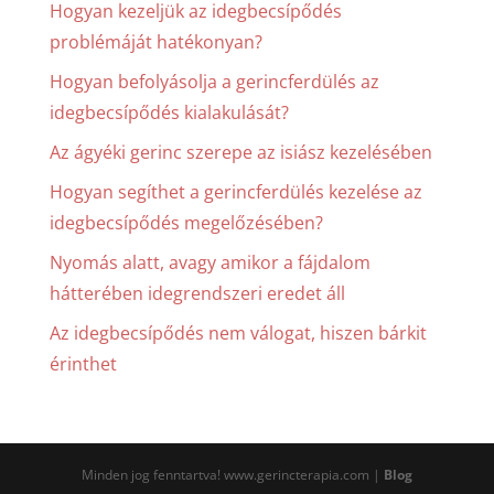
Hogyan kezeljük az idegbecsípődés
problémáját hatékonyan?
Hogyan befolyásolja a gerincferdülés az
idegbecsípődés kialakulását?
Az ágyéki gerinc szerepe az isiász kezelésében
Hogyan segíthet a gerincferdülés kezelése az
idegbecsípődés megelőzésében?
Nyomás alatt, avagy amikor a fájdalom
hátterében idegrendszeri eredet áll
Az idegbecsípődés nem válogat, hiszen bárkit
érinthet
Minden jog fenntartva! www.gerincterapia.com |
Blog