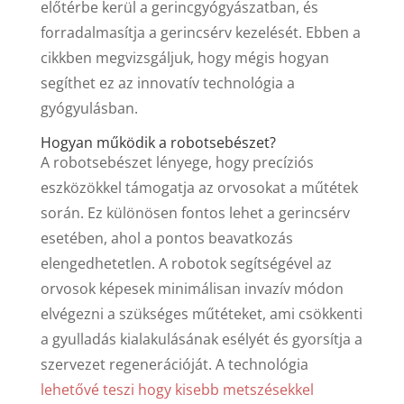
előtérbe kerül a gerincgyógyászatban, és
forradalmasítja a gerincsérv kezelését. Ebben a
cikkben megvizsgáljuk, hogy mégis hogyan
segíthet ez az innovatív technológia a
gyógyulásban.
Hogyan működik a robotsebészet?
A robotsebészet lényege, hogy precíziós
eszközökkel támogatja az orvosokat a műtétek
során. Ez különösen fontos lehet a gerincsérv
esetében, ahol a pontos beavatkozás
elengedhetetlen. A robotok segítségével az
orvosok képesek minimálisan invazív módon
elvégezni a szükséges műtéteket, ami csökkenti
a gyulladás kialakulásának esélyét és gyorsítja a
szervezet regenerációját. A technológia
lehetővé teszi hogy kisebb metszésekkel