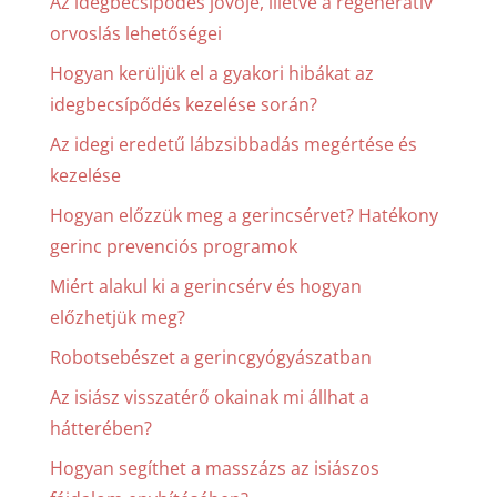
Az idegbecsípődés jövője, illetve a regeneratív
orvoslás lehetőségei
Hogyan kerüljük el a gyakori hibákat az
idegbecsípődés kezelése során?
Az idegi eredetű lábzsibbadás megértése és
kezelése
Hogyan előzzük meg a gerincsérvet? Hatékony
gerinc prevenciós programok
Miért alakul ki a gerincsérv és hogyan
előzhetjük meg?
Robotsebészet a gerincgyógyászatban
Az isiász visszatérő okainak mi állhat a
hátterében?
Hogyan segíthet a masszázs az isiászos