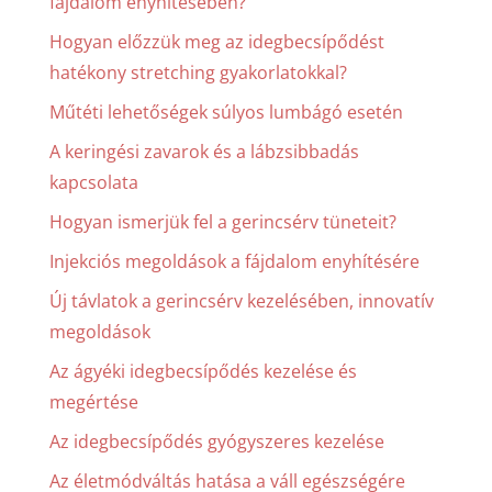
fájdalom enyhítésében?
Hogyan előzzük meg az idegbecsípődést
hatékony stretching gyakorlatokkal?
Műtéti lehetőségek súlyos lumbágó esetén
A keringési zavarok és a lábzsibbadás
kapcsolata
Hogyan ismerjük fel a gerincsérv tüneteit?
Injekciós megoldások a fájdalom enyhítésére
Új távlatok a gerincsérv kezelésében, innovatív
megoldások
Az ágyéki idegbecsípődés kezelése és
megértése
Az idegbecsípődés gyógyszeres kezelése
Az életmódváltás hatása a váll egészségére