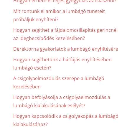
Hogyan érhető el teljes gyógyulás az isiászból?
Mit rontunk el amikor a lumbágó tüneteit
próbáljuk enyhíteni?
Hogyan segíthet a fájdalomcsillapítás gerincnél
az idegbecsípődés kezelésében?
Deréktorna gyakorlatok a lumbágó enyhítésére
Hogyan segíthetünk a hátfájás enyhítésében
lumbágó esetén?
A csigolyaelmozdulás szerepe a lumbágó
kezelésében
Hogyan befolyásolja a csigolyaelmozdulás a
lumbágó kialakulásának esélyét?
Hogyan kapcsolódik a csigolyakopás a lumbágó
kialakulásához?