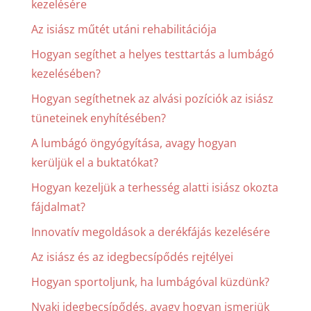
kezelésére
Az isiász műtét utáni rehabilitációja
Hogyan segíthet a helyes testtartás a lumbágó
kezelésében?
Hogyan segíthetnek az alvási pozíciók az isiász
tüneteinek enyhítésében?
A lumbágó öngyógyítása, avagy hogyan
kerüljük el a buktatókat?
Hogyan kezeljük a terhesség alatti isiász okozta
fájdalmat?
Innovatív megoldások a derékfájás kezelésére
Az isiász és az idegbecsípődés rejtélyei
Hogyan sportoljunk, ha lumbágóval küzdünk?
Nyaki idegbecsípődés, avagy hogyan ismerjük