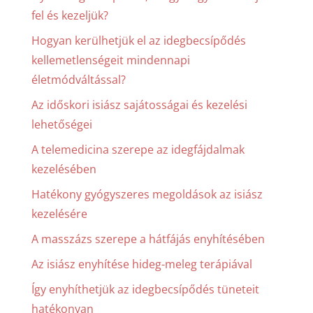
fel és kezeljük?
Hogyan kerülhetjük el az idegbecsípődés
kellemetlenségeit mindennapi
életmódváltással?
Az időskori isiász sajátosságai és kezelési
lehetőségei
A telemedicina szerepe az idegfájdalmak
kezelésében
Hatékony gyógyszeres megoldások az isiász
kezelésére
A masszázs szerepe a hátfájás enyhítésében
Az isiász enyhítése hideg-meleg terápiával
Így enyhíthetjük az idegbecsípődés tüneteit
hatékonyan