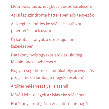
Életmódváltás az idegbecsípődés kezelésére
Az isiász szindróma hátterében álló tényezők
Az idegbecsípődés kezelése és a túlzott
pihentetés kockázatai
Új kutatási irányok a derékfájdalom
kezelésében
Hatékony nyújtógyakorlatok az ülőideg
fájdalmának enyhítésére
Hogyan segíthetnek a munkahelyi prevenciós
programok a lumbágó megelőzésében?
A túlterhelés veszélyei isiásznál
Műtéti lehetőségek az isiász kezelésében
Hatékony stratégiák a visszatérő lumbágó