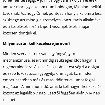
tünetmentességig. A jó hír, hogy vannak olyan esetek,
amikor már egy alkalom után boldogan, fájdalom nélkül
távoznak. Az, hogy Önnek pontosan hány alkalomra lesz
szüksége azt mindig a személyes konzultáció alkalmával
és a kezelések során kapott visszajelzések alapján
közösen döntjük el.
Milyen sűrűn kell kezelésre járnom?
Minden szervezetnek van egy öngyógyító
mechanizmusa, ezért mindig szükséges időt hagyni a
regenerálódásra. A kezelések után a test végzi a dolgát
és szép fokozatosan gyógyítja önmagát. Ez minden
ember esetében más és más időintervallumot foglal
magában. A minimum idő, amit ki kell hagyni két kezelés
között az legalább 7 nap. Esettől függően akár 7-14 nap
is lehet.