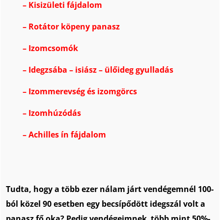
–
Kisizületi fájdalom
–
Rotátor köpeny panasz
–
Izomcsomók
–
Idegzsába – isiász – ülőideg gyulladás
–
Izommerevség és izomgörcs
–
Izomhúzódás
–
Achilles ín fájdalom
Tudta, hogy a több ezer nálam járt vendégemnél
100-
ból közel 90 esetben egy becsípődött idegszál volt a
panasz fő oka? Pedig vendégeimnek több mint 50%-