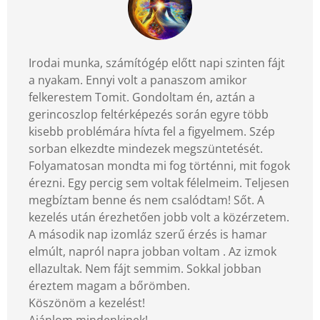
Irodai munka, számítógép előtt napi szinten fájt
a nyakam. Ennyi volt a panaszom amikor
felkerestem Tomit. Gondoltam én, aztán a
gerincoszlop feltérképezés során egyre több
kisebb problémára hívta fel a figyelmem. Szép
sorban elkezdte mindezek megszüntetését.
Folyamatosan mondta mi fog történni, mit fogok
érezni. Egy percig sem voltak félelmeim. Teljesen
megbíztam benne és nem csalódtam! Sőt. A
kezelés után érezhetően jobb volt a közérzetem.
A második nap izomláz szerű érzés is hamar
elmúlt, napról napra jobban voltam . Az izmok
ellazultak. Nem fájt semmim. Sokkal jobban
éreztem magam a bőrömben.
Köszönöm a kezelést!