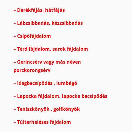
–
Derékfájás
,
hátfájás
– Lábzsibbadás, kézzsibbadás
–
Csípőfájdalom
–
Térd fájdalom
,
sarok fájdalom
–
Gerincsérv vagy más néven
porckorongsérv
–
Idegbecsípődés
,
lumbágó
–
Lapocka fájdalom, lapocka becsípődés
–
Teniszkönyök
,
golfkönyök
–
Túlterheléses fájdalom