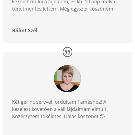
kezdett múlni a fájdalom, és kb. 10 nap múlva
tünetmentes lettem. Még egyszer köszönöm!
Bálint Szél
Két gerinc sérvvel fordultam Tamáshoz! A
kezelést követően a váll fájdalmam elmúlt.
Közérzetem tökéletes. Hálás köszönet
🙂