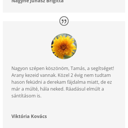
Nagyné Juhász Brigitta
Nagyon szépen köszönöm, Tamás, a segítséget!
Arany kezeid vannak. Közel 2 évig nem tudtam
hason feküdni a derekam fájdalma miatt, de ez
már a múlté, hála neked. Ráadásul elmúlt a
sántításom is.
Viktória Kovács