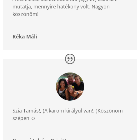
mutatja, mennyire hatékony volt. Nagyon
köszönöm!
Réka Máli
Szia Tamás!;-)A karom királyul van!:-)Köszönöm
szépen!
☺️