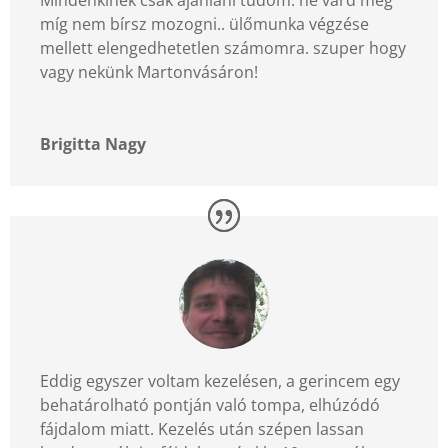
Mindenkinek csak ajánlani tudom. ne várd meg
míg nem bírsz mozogni.. ülőmunka végzése
mellett elengedhetetlen számomra. szuper hogy
vagy nekünk Martonvásáron!
Brigitta Nagy
Eddig egyszer voltam kezelésen, a gerincem egy
behatárolható pontján való tompa, elhúzódó
fájdalom miatt. Kezelés után szépen lassan