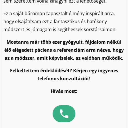
sem szerettem volna kihagyni ezt a lehetőséget.
Ez a saját bőrömön tapasztalt élmény inspirált arra,
hogy elsajátítsam ezt a fantasztikus és hatékony
módszert és jómagam is segíthessek sorstársaimon.
Mostanra már több ezer gyógyult, fájdalom nélkül
élő elégedett páciens a referenciám arra nézve, hogy
az a módszer, amit képviselek, az valóban működik.
Felkeltettem érdeklődését? Kérjen egy ingyenes
telefonos konzultációt!
Hívás most: