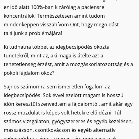
ez idő alatt 100%-ban kizárólag a páciensre
koncentrálok! Természetesen amint tudom
mindenképpen visszahívom Önt, hogy megoldást
találjunk a problémájára!
Ki tudhatna többet az idegbecsípődés okozta
tünetekről, mint az, aki maga is átélte azt a
tehetetlenség érzést, amit a mozgáskorlátozottság és a
pokoli fájdalom okoz?
Sajnos számomra sem ismeretlen fogalom az
idegbecsípődés. Sok évvel ezelőtt magam is hosszú
időn keresztül szenvedtem a fájdalomtól, amit akár egy
rossz mozdulat is képes volt hetekre előidézni. Túl
számos vizsgálaton, gyógyszereres és egyéb kezelésen,
masszázson, csontkovácson és egyéb alternatív
gyógymódon sajnos a panaszaim nem vagy csak