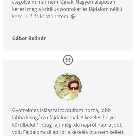
csigolyáim már nem fájnak. Nagyon alaposan
keresi meg a kritikus pontokat és fájdalom nélkül
kezel. Hálás köszönetem.
😀
Gábor Bednár
Gyötrelmes isiásszal fordultam hozzá, jobb
lábba kisugárzó fájdalommal. A kezelés helye
körülbelül 1 hétig fájt még, de napról napra jobb
volt. Fájdalomcsillapítót a kezelés óta nem kellett