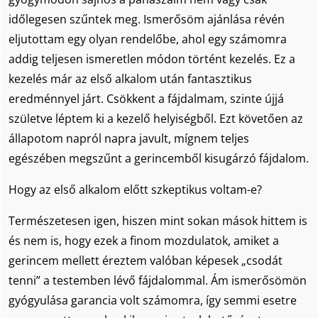
időlegesen szűntek meg. Ismerősöm ajánlása révén
eljutottam egy olyan rendelőbe, ahol egy számomra
addig teljesen ismeretlen módon történt kezelés. Ez a
kezelés már az első alkalom után fantasztikus
eredménnyel járt. Csökkent a fájdalmam, szinte újjá
születve léptem ki a kezelő helyiségből. Ezt követően az
állapotom napról napra javult, mígnem teljes
egészében megszűnt a gerincemből kisugárzó fájdalom.
Hogy az első alkalom előtt szkeptikus voltam-e?
Természetesen igen, hiszen mint sokan mások hittem is
és nem is, hogy ezek a finom mozdulatok, amiket a
gerincem mellett éreztem valóban képesek „csodát
tenni” a testemben lévő fájdalommal. Ám ismerősömön
gyógyulása garancia volt számomra, így semmi esetre