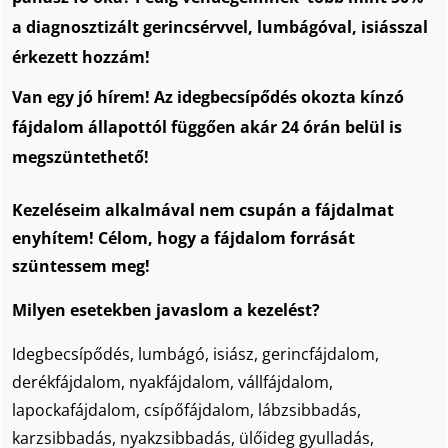
a
diagnosztizált gerincsérvvel, lumbágóval, isiásszal
érkezett hozzám!
Van egy jó hírem! Az idegbecsípődés okozta kínzó
fájdalom állapottól függően akár 24 órán belül is
megszüntethető!
Kezeléseim alkalmával nem csupán a fájdalmat
enyhítem! Célom, hogy a fájdalom forrását
szüntessem meg!
Milyen esetekben javaslom a kezelést?
Idegbecsípődés, lumbágó, isiász, gerincfájdalom,
derékfájdalom, nyakfájdalom, vállfájdalom,
lapockafájdalom, csípőfájdalom, lábzsibbadás,
karzsibbadás, nyakzsibbadás, ülőideg gyulladás,