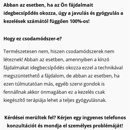
Abban az esetben, ha az Ön fájdalmait
idegbecsípődés okozza, úgy a javulás és gyógyulás a
kezelések számától függően 100%-os!
Hogy ez csodamódszer-e?
Természetesen nem, hiszen csodamódszerek nem
léteznek! Abban az esetben, amennyiben a kínzó
fájdalmakat idegbecsípődés okozza ezzel a technikával
megszüntethető a fájdalom, de abban az esetben, ha
ezen túlmutatóan más, egyéb szervi gondok is
fennállnak akkor önmagában ez a kezelés csak
kiegészítő terápiája lehet a teljes gyógyulásnak.
Kérdései merültek fel? Kérjen egy ingyenes telefonos
konzultációt és mondja el személyes problémáját!