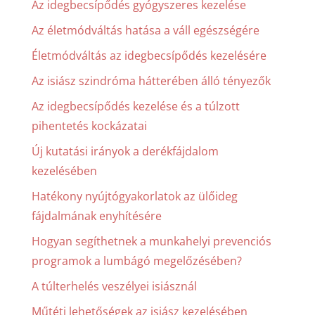
Az idegbecsípődés gyógyszeres kezelése
Az életmódváltás hatása a váll egészségére
Életmódváltás az idegbecsípődés kezelésére
Az isiász szindróma hátterében álló tényezők
Az idegbecsípődés kezelése és a túlzott
pihentetés kockázatai
Új kutatási irányok a derékfájdalom
kezelésében
Hatékony nyújtógyakorlatok az ülőideg
fájdalmának enyhítésére
Hogyan segíthetnek a munkahelyi prevenciós
programok a lumbágó megelőzésében?
A túlterhelés veszélyei isiásznál
Műtéti lehetőségek az isiász kezelésében