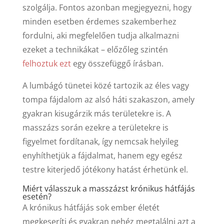
szolgálja. Fontos azonban megjegyezni, hogy
minden esetben érdemes szakemberhez
fordulni, aki megfelelően tudja alkalmazni
ezeket a technikákat – előzőleg szintén
felhoztuk ezt
egy összefüggő írásban.
A lumbágó tünetei közé tartozik az éles vagy
tompa fájdalom az alsó háti szakaszon, amely
gyakran kisugárzik más területekre is. A
masszázs során ezekre a területekre is
figyelmet fordítanak, így nemcsak helyileg
enyhíthetjük a fájdalmat, hanem egy egész
testre kiterjedő jótékony hatást érhetünk el.
Miért válasszuk a masszázst krónikus hátfájás
esetén?
A krónikus hátfájás sok ember életét
megkeseríti és gyakran nehéz megtalálni azt a