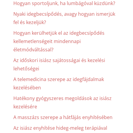
Hogyan sportoljunk, ha lumbágóval küzdünk?
Nyaki idegbecsípődés, avagy hogyan ismerjük
fel és kezeljük?
Hogyan kerülhetjük el az idegbecsípődés
kellemetlenségeit mindennapi
életmódváltással?
Az időskori isiász sajátosságai és kezelési
lehetőségei
A telemedicina szerepe az idegfájdalmak
kezelésében
Hatékony gyógyszeres megoldások az isiász
kezelésére
A masszázs szerepe a hátfájás enyhítésében
Az isiász enyhítése hideg-meleg terápiával