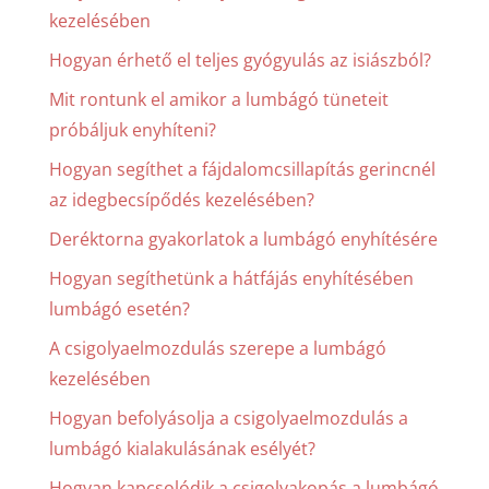
kezelésében
Hogyan érhető el teljes gyógyulás az isiászból?
Mit rontunk el amikor a lumbágó tüneteit
próbáljuk enyhíteni?
Hogyan segíthet a fájdalomcsillapítás gerincnél
az idegbecsípődés kezelésében?
Deréktorna gyakorlatok a lumbágó enyhítésére
Hogyan segíthetünk a hátfájás enyhítésében
lumbágó esetén?
A csigolyaelmozdulás szerepe a lumbágó
kezelésében
Hogyan befolyásolja a csigolyaelmozdulás a
lumbágó kialakulásának esélyét?
Hogyan kapcsolódik a csigolyakopás a lumbágó