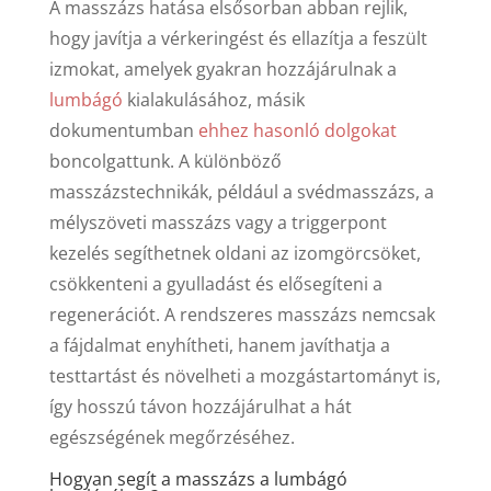
A masszázs hatása elsősorban abban rejlik,
hogy javítja a vérkeringést és ellazítja a feszült
izmokat, amelyek gyakran hozzájárulnak a
lumbágó
kialakulásához, másik
dokumentumban
ehhez hasonló dolgokat
boncolgattunk. A különböző
masszázstechnikák, például a svédmasszázs, a
mélyszöveti masszázs vagy a triggerpont
kezelés segíthetnek oldani az izomgörcsöket,
csökkenteni a gyulladást és elősegíteni a
regenerációt. A rendszeres masszázs nemcsak
a fájdalmat enyhítheti, hanem javíthatja a
testtartást és növelheti a mozgástartományt is,
így hosszú távon hozzájárulhat a hát
egészségének megőrzéséhez.
Hogyan segít a masszázs a lumbágó