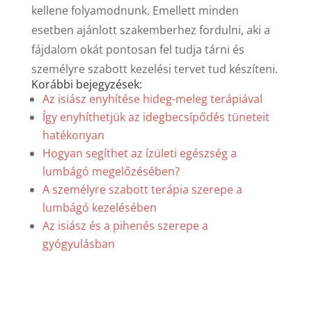
kellene folyamodnunk. Emellett minden
esetben ajánlott szakemberhez fordulni, aki a
fájdalom okát pontosan fel tudja tárni és
személyre szabott kezelési tervet tud készíteni.
Korábbi bejegyzések:
Az isiász enyhítése hideg-meleg terápiával
Így enyhíthetjük az idegbecsípődés tüneteit
hatékonyan
Hogyan segíthet az ízületi egészség a
lumbágó megelőzésében?
A személyre szabott terápia szerepe a
lumbágó kezelésében
Az isiász és a pihenés szerepe a
gyógyulásban