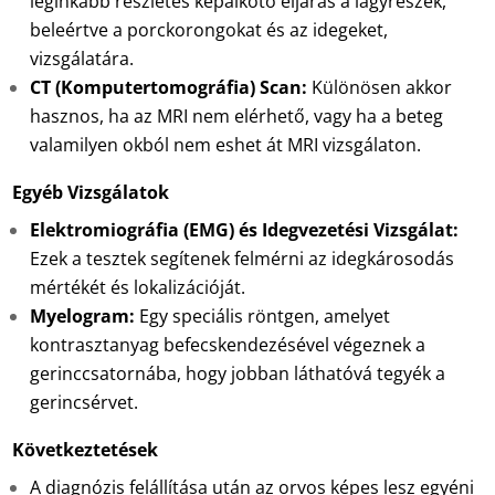
leginkább részletes képalkotó eljárás a lágyrészek,
beleértve a porckorongokat és az idegeket,
vizsgálatára.
CT (Komputertomográfia) Scan:
Különösen akkor
hasznos, ha az MRI nem elérhető, vagy ha a beteg
valamilyen okból nem eshet át MRI vizsgálaton.
Egyéb Vizsgálatok
Elektromiográfia (EMG) és Idegvezetési Vizsgálat:
Ezek a tesztek segítenek felmérni az idegkárosodás
mértékét és lokalizációját.
Myelogram:
Egy speciális röntgen, amelyet
kontrasztanyag befecskendezésével végeznek a
gerinccsatornába, hogy jobban láthatóvá tegyék a
gerincsérvet.
Következtetések
A diagnózis felállítása után az orvos képes lesz egyéni