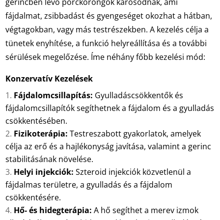
gerincben lévő porckorongok károsodnak, ami
fájdalmat, zsibbadást és gyengeséget okozhat a hátban,
végtagokban, vagy más testrészekben. A kezelés célja a
tünetek enyhítése, a funkció helyreállítása és a további
sérülések megelőzése. Íme néhány főbb kezelési mód:
Konzervatív Kezelések
Fájdalomcsillapítás:
Gyulladáscsökkentők és
fájdalomcsillapítók segíthetnek a fájdalom és a gyulladás
csökkentésében.
Fizikoterápia:
Testreszabott gyakorlatok, amelyek
célja az erő és a hajlékonyság javítása, valamint a gerinc
stabilitásának növelése.
Helyi injekciók:
Szteroid injekciók közvetlenül a
fájdalmas területre, a gyulladás és a fájdalom
csökkentésére.
Hő- és hidegterápia:
A hő segíthet a merev izmok