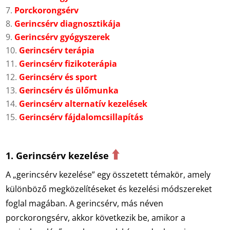
Porckorongsérv
Gerincsérv diagnosztikája
Gerincsérv gyógyszerek
Gerincsérv terápia
Gerincsérv fizikoterápia
Gerincsérv és sport
Gerincsérv és ülőmunka
Gerincsérv alternatív kezelések
Gerincsérv fájdalomcsillapítás
⬆️
1. Gerincsérv kezelése
A „gerincsérv kezelése” egy összetett témakör, amely
különböző megközelítéseket és kezelési módszereket
foglal magában. A gerincsérv, más néven
porckorongsérv, akkor következik be, amikor a