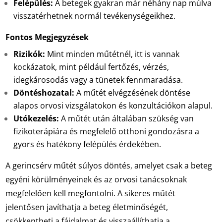
Felépülés:
A betegek gyakran már néhány nap múlva
visszatérhetnek normál tevékenységeikhez.
Fontos Megjegyzések
Rizikók:
Mint minden műtétnél, itt is vannak
kockázatok, mint például fertőzés, vérzés,
idegkárosodás vagy a tünetek fennmaradása.
Döntéshozatal:
A műtét elvégzésének döntése
alapos orvosi vizsgálatokon és konzultációkon alapul.
Utókezelés:
A műtét után általában szükség van
fizikoterápiára és megfelelő otthoni gondozásra a
gyors és hatékony felépülés érdekében.
A gerincsérv műtét súlyos döntés, amelyet csak a beteg
egyéni körülményeinek és az orvosi tanácsoknak
megfelelően kell megfontolni. A sikeres műtét
jelentősen javíthatja a beteg életminőségét,
csökkentheti a fájdalmat és visszaállíthatja a