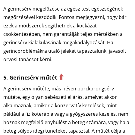
A gerincsérv megelőzése az egész test egészségének
megőrzésével kezdődik. Fontos megjegyezni, hogy bár
ezek a módszerek segíthetnek a kockázat
csökkentésében, nem garantálják teljes mértékben a
gerincsérv kialakulásának megakadályozását. Ha
gerincproblémákra utaló jeleket tapasztalunk, javasolt
orvosi tanácsot kérni.
⬆️
5. Gerincsérv műtét
A gerincsérv műtéte, más néven porckorongsérv
műtéte, egy olyan sebészeti eljárás, amelyet akkor
alkalmaznak, amikor a konzervatív kezelések, mint
például a fizikoterápia vagy a gyógyszeres kezelés, nem
hoznak megfelelő enyhülést a beteg számára, vagy ha a
beteg súlyos idegi tüneteket tapasztal. A műtét célja a