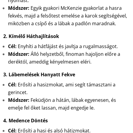
nyomást.
Módszer:
Egyik gyakori McKenzie gyakorlat a hasra
fekvés, majd a felsőtest emelése a karok segítségével,
miközben a csípő és a lábak a padlón maradnak.
2. Kímélő Háthajlítások
Cél:
Enyhíti a hátfájást és javítja a rugalmasságot.
Módszer:
Álló helyzetből, finoman hajoljon előre a
deréktól, ameddig kényelmesen eléri.
3. Lábemelések Hanyatt Fekve
Cél:
Erősíti a hasizmokat, ami segít támasztani a
gerincet.
Módszer:
Feküdjön a hátán, lábak egyenesen, és
emelje fel őket lassan, majd engedje le.
4. Medence Döntés
Cél:
Erősíti a hasi és alsó hátizmokat.