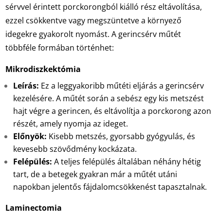
sérvvel érintett porckorongból kiálló rész eltávolítása,
ezzel csökkentve vagy megszüntetve a környező
idegekre gyakorolt nyomást. A gerincsérv műtét
többféle formában történhet:
Mikrodiszkektómia
Leírás:
Ez a leggyakoribb műtéti eljárás a gerincsérv
kezelésére. A műtét során a sebész egy kis metszést
hajt végre a gerincen, és eltávolítja a porckorong azon
részét, amely nyomja az ideget.
Előnyök:
Kisebb metszés, gyorsabb gyógyulás, és
kevesebb szövődmény kockázata.
Felépülés:
A teljes felépülés általában néhány hétig
tart, de a betegek gyakran már a műtét utáni
napokban jelentős fájdalomcsökkenést tapasztalnak.
Laminectomia