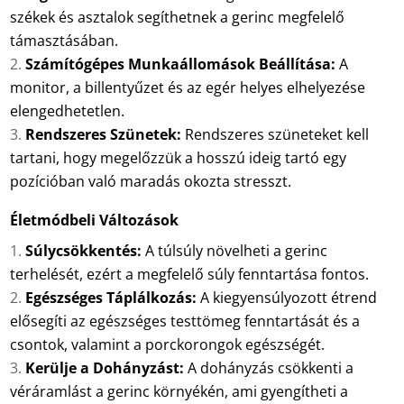
székek és asztalok segíthetnek a gerinc megfelelő
támasztásában.
Számítógépes Munkaállomások Beállítása:
A
monitor, a billentyűzet és az egér helyes elhelyezése
elengedhetetlen.
Rendszeres Szünetek:
Rendszeres szüneteket kell
tartani, hogy megelőzzük a hosszú ideig tartó egy
pozícióban való maradás okozta stresszt.
Életmódbeli Változások
Súlycsökkentés:
A túlsúly növelheti a gerinc
terhelését, ezért a megfelelő súly fenntartása fontos.
Egészséges Táplálkozás:
A kiegyensúlyozott étrend
elősegíti az egészséges testtömeg fenntartását és a
csontok, valamint a porckorongok egészségét.
Kerülje a Dohányzást:
A dohányzás csökkenti a
véráramlást a gerinc környékén, ami gyengítheti a