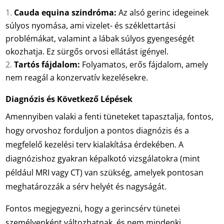
Cauda equina szindróma:
Az alsó gerinc idegeinek
súlyos nyomása, ami vizelet- és széklettartási
problémákat, valamint a lábak súlyos gyengeségét
okozhatja. Ez sürgős orvosi ellátást igényel.
Tartós fájdalom:
Folyamatos, erős fájdalom, amely
nem reagál a konzervatív kezelésekre.
Diagnózis és Következő Lépések
Amennyiben valaki a fenti tüneteket tapasztalja, fontos,
hogy orvoshoz forduljon a pontos diagnózis és a
megfelelő kezelési terv kialakítása érdekében. A
diagnózishoz gyakran képalkotó vizsgálatokra (mint
például MRI vagy CT) van szükség, amelyek pontosan
meghatározzák a sérv helyét és nagyságát.
Fontos megjegyezni, hogy a gerincsérv tünetei
személyenként változhatnak, és nem mindenki