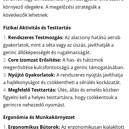
környező idegekre. A megelőzési stratégiák a
következők lehetnek:
Fizikai Aktivitás és Testtartás
Rendszeres Testmozgás:
Az alacsony hatású aerob
gyakorlatok, mint a séta vagy az úszás, javíthatják a
gerinc állóképességét és rugalmasságát.
Core Izomzat Erősítése:
A has- és hátizmok
megerősítése kulcsfontosságú a gerinc támogatásában.
Nyújtó Gyakorlatok:
A rendszeres nyújtás javíthatja
a hajlékonyságot és csökkentheti a sérülés kockázatát.
Megfelelő Testtartás:
Ülés, állás és emelés közben
figyelni kell a helyes testtartásra, hogy csökkentsük a
gerincre nehezedő nyomást.
Ergonómia és Munkakörnyezet
Ergonomikus Bútorok:
Az ergonomikusan kialakított