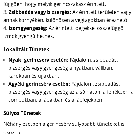
függően, hogy melyik gerincszakasz érintett.
Zsibbadás vagy bizsergés:
Az érintett területen vagy
annak környékén, különösen a végtagokban érezhető.
Izomgyengeség:
Az érintett idegekkel összefüggő
izmok gyengülhetnek.
Lokalizált Tünetek
Nyaki gerincsérv esetén:
Fájdalom, zsibbadás,
bizsergés vagy gyengeség a nyakban, vállban,
karokban és ujjakban.
Ágyéki gerincsérv esetén:
Fájdalom, zsibbadás,
bizsergés vagy gyengeség az alsó háton, a fenékben, a
combokban, a lábakban és a lábfejekben.
Súlyos Tünetek
Néhány esetben a gerincsérv súlyosabb tüneteket is
okozhat: