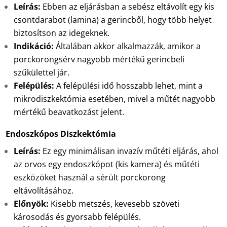
Leírás:
Ebben az eljárásban a sebész eltávolít egy kis
csontdarabot (lamina) a gerincből, hogy több helyet
biztosítson az idegeknek.
Indikáció:
Általában akkor alkalmazzák, amikor a
porckorongsérv nagyobb mértékű gerincbeli
szűkülettel jár.
Felépülés:
A felépülési idő hosszabb lehet, mint a
mikrodiszkektómia esetében, mivel a műtét nagyobb
mértékű beavatkozást jelent.
Endoszkópos Diszkektómia
Leírás:
Ez egy minimálisan invazív műtéti eljárás, ahol
az orvos egy endoszkópot (kis kamera) és műtéti
eszközöket használ a sérült porckorong
eltávolításához.
Előnyök:
Kisebb metszés, kevesebb szöveti
károsodás és gyorsabb felépülés.