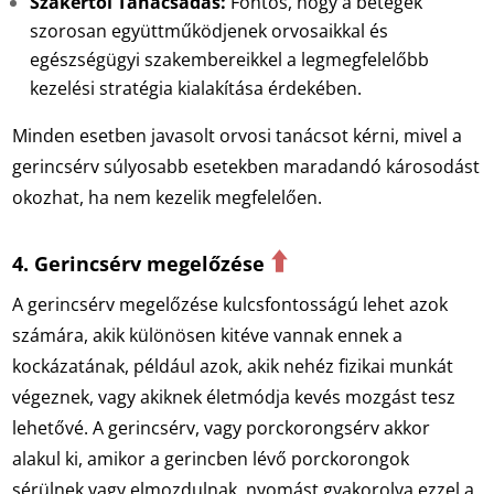
Szakértői Tanácsadás:
Fontos, hogy a betegek
szorosan együttműködjenek orvosaikkal és
egészségügyi szakembereikkel a legmegfelelőbb
kezelési stratégia kialakítása érdekében.
Minden esetben javasolt orvosi tanácsot kérni, mivel a
gerincsérv súlyosabb esetekben maradandó károsodást
okozhat, ha nem kezelik megfelelően.
⬆️
4. Gerincsérv megelőzése
A gerincsérv megelőzése kulcsfontosságú lehet azok
számára, akik különösen kitéve vannak ennek a
kockázatának, például azok, akik nehéz fizikai munkát
végeznek, vagy akiknek életmódja kevés mozgást tesz
lehetővé. A gerincsérv, vagy porckorongsérv akkor
alakul ki, amikor a gerincben lévő porckorongok
sérülnek vagy elmozdulnak, nyomást gyakorolva ezzel a