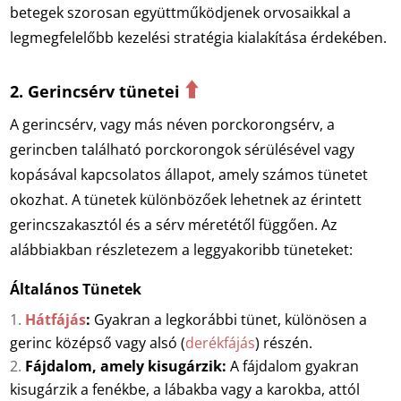
betegek szorosan együttműködjenek orvosaikkal a
legmegfelelőbb kezelési stratégia kialakítása érdekében.
⬆️
2. Gerincsérv tünetei
A gerincsérv, vagy más néven porckorongsérv, a
gerincben található porckorongok sérülésével vagy
kopásával kapcsolatos állapot, amely számos tünetet
okozhat. A tünetek különbözőek lehetnek az érintett
gerincszakasztól és a sérv méretétől függően. Az
alábbiakban részletezem a leggyakoribb tüneteket:
Általános Tünetek
Hátfájás
:
Gyakran a legkorábbi tünet, különösen a
gerinc középső vagy alsó (
derékfájás
) részén.
Fájdalom, amely kisugárzik:
A fájdalom gyakran
kisugárzik a fenékbe, a lábakba vagy a karokba, attól