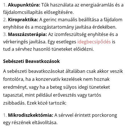
Akupunktúra:
Tűk használata az energiaáramlás és a
fájdalomcsillapítás elősegítésére.
Kiropraktika:
A gerinc manuális beállítása a fájdalom
enyhítése és a mozgástartomány javítása érdekében.
Masszázsterápia:
Az izomfeszültség enyhítése és a
vérkeringés javítása. Egy esetleges
idegbecsípődés
is
tud a sérvhez hasonló tüneteket előidézni.
Sebészeti Beavatkozások
A sebészeti beavatkozásokat általában csak akkor veszik
fontolóra, ha a konzervatív kezelések nem hoznak
eredményt, vagy ha a beteg súlyos idegi tüneteket
tapasztal, mint például erővesztés vagy tartós
zsibbadás. Ezek közé tartozik:
Mikrodiszkektómia:
A sérvvel érintett porckorong
egy részének eltávolítása.