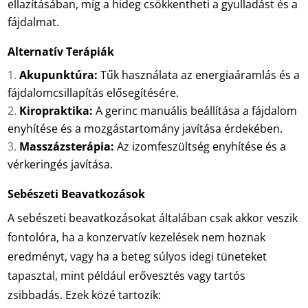
ellazításában, míg a hideg csökkentheti a gyulladást és a
fájdalmat.
Alternatív Terápiák
Akupunktúra:
Tűk használata az energiaáramlás és a
fájdalomcsillapítás elősegítésére.
Kiropraktika:
A gerinc manuális beállítása a fájdalom
enyhítése és a mozgástartomány javítása érdekében.
Masszázsterápia:
Az izomfeszültség enyhítése és a
vérkeringés javítása.
Sebészeti Beavatkozások
A sebészeti beavatkozásokat általában csak akkor veszik
fontolóra, ha a konzervatív kezelések nem hoznak
eredményt, vagy ha a beteg súlyos idegi tüneteket
tapasztal, mint például erővesztés vagy tartós
zsibbadás. Ezek közé tartozik: