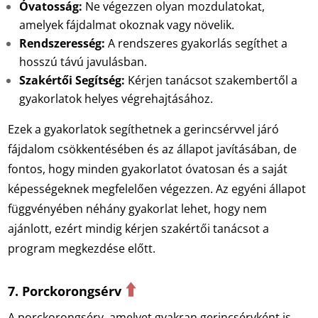
Óvatosság:
Ne végezzen olyan mozdulatokat,
amelyek fájdalmat okoznak vagy növelik.
Rendszeresség:
A rendszeres gyakorlás segíthet a
hosszú távú javulásban.
Szakértői Segítség:
Kérjen tanácsot szakembertől a
gyakorlatok helyes végrehajtásához.
Ezek a gyakorlatok segíthetnek a gerincsérvvel járó
fájdalom csökkentésében és az állapot javításában, de
fontos, hogy minden gyakorlatot óvatosan és a saját
képességeknek megfelelően végezzen. Az egyéni állapot
függvényében néhány gyakorlat lehet, hogy nem
ajánlott, ezért mindig kérjen szakértői tanácsot a
program megkezdése előtt.
⬆️
7. Porckorongsérv
A porckorongsérv, amelyet gyakran gerincsérvként is