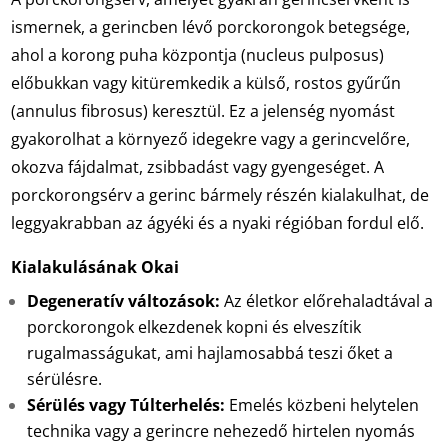
ismernek, a gerincben lévő porckorongok betegsége,
ahol a korong puha központja (nucleus pulposus)
előbukkan vagy kitüremkedik a külső, rostos gyűrűn
(annulus fibrosus) keresztül. Ez a jelenség nyomást
gyakorolhat a környező idegekre vagy a gerincvelőre,
okozva fájdalmat, zsibbadást vagy gyengeséget. A
porckorongsérv a gerinc bármely részén kialakulhat, de
leggyakrabban az ágyéki és a nyaki régióban fordul elő.
Kialakulásának Okai
Degeneratív változások:
Az életkor előrehaladtával a
porckorongok elkezdenek kopni és elveszítik
rugalmasságukat, ami hajlamosabbá teszi őket a
sérülésre.
Sérülés vagy Túlterhelés:
Emelés közbeni helytelen
technika vagy a gerincre nehezedő hirtelen nyomás