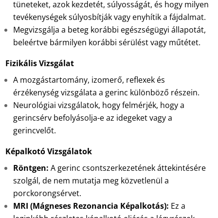
tüneteket, azok kezdetét, súlyosságát, és hogy milyen
tevékenységek súlyosbítják vagy enyhítik a fájdalmat.
Megvizsgálja a beteg korábbi egészségügyi állapotát,
beleértve bármilyen korábbi sérülést vagy műtétet.
Fizikális Vizsgálat
A mozgástartomány, izomerő, reflexek és
érzékenység vizsgálata a gerinc különböző részein.
Neurológiai vizsgálatok, hogy felmérjék, hogy a
gerincsérv befolyásolja-e az idegeket vagy a
gerincvelőt.
Képalkotó Vizsgálatok
Röntgen:
A gerinc csontszerkezetének áttekintésére
szolgál, de nem mutatja meg közvetlenül a
porckorongsérvet.
MRI (Mágneses Rezonancia Képalkotás):
Ez a