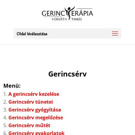
Oldal kiválasztása
Gerincsérv
Menü:
A gerincsérv kezelése
Gerincsérv tünetei
Gerincsérv gyógyítása
Gerincsérv megelőzése
Gerincsérv műtét
Gerincsérv gyakorlatok