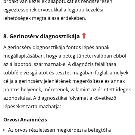
proaktívan kezeljék állapotukat és rendszeresen
egyeztessenek orvosukkal a legjobb kezelési
lehetőségek megtalálása érdekében.
⬆️
8. Gerincsérv diagnosztikája
A gerincsérv diagnosztikája fontos lépés annak
megállapításában, hogy a beteg tünetei valóban ebből
az állapotból származnak-e. A diagnózis felállítása
többféle vizsgálatot és tesztet magában foglal, amelyek
célja a gerincsérv jelenlétének megerősítése és annak
pontos helyének, méretének, valamint az érintett idegek
azonosítása. A diagnosztikai folyamat a következő
lépéseket tartalmazhatja:
Orvosi Anamnézis
Az orvos részletesen megkérdezi a betegtől a