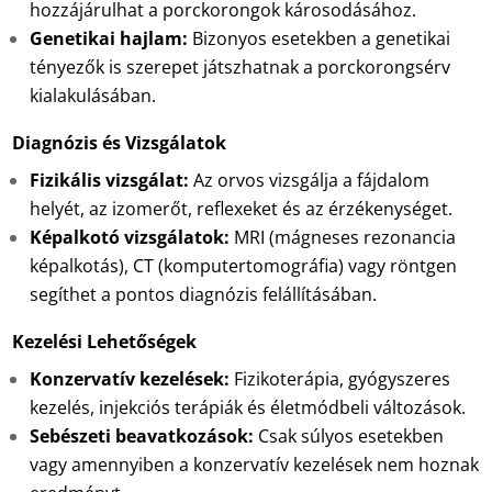
hozzájárulhat a porckorongok károsodásához.
Genetikai hajlam:
Bizonyos esetekben a genetikai
tényezők is szerepet játszhatnak a porckorongsérv
kialakulásában.
Diagnózis és Vizsgálatok
Fizikális vizsgálat:
Az orvos vizsgálja a fájdalom
helyét, az izomerőt, reflexeket és az érzékenységet.
Képalkotó vizsgálatok:
MRI (mágneses rezonancia
képalkotás), CT (komputertomográfia) vagy röntgen
segíthet a pontos diagnózis felállításában.
Kezelési Lehetőségek
Konzervatív kezelések:
Fizikoterápia, gyógyszeres
kezelés, injekciós terápiák és életmódbeli változások.
Sebészeti beavatkozások:
Csak súlyos esetekben
vagy amennyiben a konzervatív kezelések nem hoznak