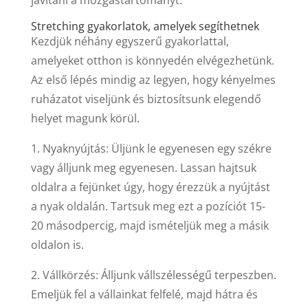
javítani a mozgástartományt.
Stretching gyakorlatok, amelyek segíthetnek
Kezdjük néhány egyszerű gyakorlattal,
amelyeket otthon is könnyedén elvégezhetünk.
Az első lépés mindig az legyen, hogy kényelmes
ruházatot viseljünk és biztosítsunk elegendő
helyet magunk körül.
1. Nyaknyújtás: Üljünk le egyenesen egy székre
vagy álljunk meg egyenesen. Lassan hajtsuk
oldalra a fejünket úgy, hogy érezzük a nyújtást
a nyak oldalán. Tartsuk meg ezt a pozíciót 15-
20 másodpercig, majd ismételjük meg a másik
oldalon is.
2. Vállkörzés: Álljunk vállszélességű terpeszben.
Emeljük fel a vállainkat felfelé, majd hátra és