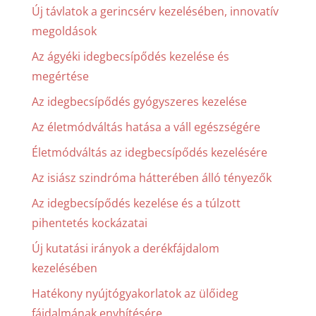
Új távlatok a gerincsérv kezelésében, innovatív
megoldások
Az ágyéki idegbecsípődés kezelése és
megértése
Az idegbecsípődés gyógyszeres kezelése
Az életmódváltás hatása a váll egészségére
Életmódváltás az idegbecsípődés kezelésére
Az isiász szindróma hátterében álló tényezők
Az idegbecsípődés kezelése és a túlzott
pihentetés kockázatai
Új kutatási irányok a derékfájdalom
kezelésében
Hatékony nyújtógyakorlatok az ülőideg
fájdalmának enyhítésére