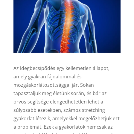
Az idegbecsípődés egy kellemetlen állapot,
amely gyakran fájdalommal és
mozgáskorlátozottsággal jár. Sokan
tapasztaljuk meg életünk során, és bár az
orvos segítsége elengedhetetlen lehet a
súlyosabb esetekben, számos stretching
gyakorlat létezik, amelyekkel megelőzhetjük ezt
a problémát. Ezek a gyakorlatok nemcsak az