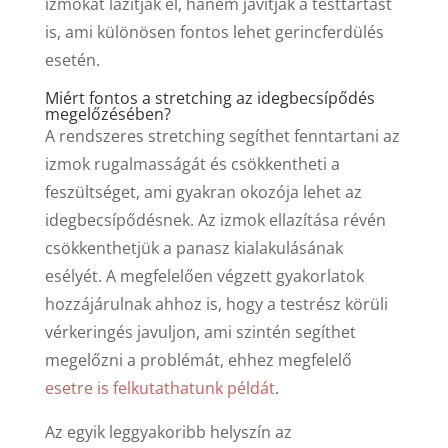
izmokat lazítják el, hanem javítják a testtartást
is, ami különösen fontos lehet gerincferdülés
esetén.
Miért fontos a stretching az idegbecsípődés
megelőzésében?
A rendszeres stretching segíthet fenntartani az
izmok rugalmasságát és csökkentheti a
feszültséget, ami gyakran okozója lehet az
idegbecsípődésnek. Az izmok ellazítása révén
csökkenthetjük a panasz kialakulásának
esélyét. A megfelelően végzett gyakorlatok
hozzájárulnak ahhoz is, hogy a testrész körüli
vérkeringés javuljon, ami szintén segíthet
megelőzni a problémát, ehhez megfelelő
esetre is felkutathatunk példát
.
Az egyik leggyakoribb helyszín az