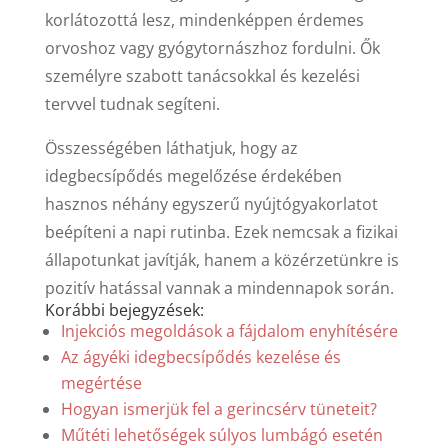
korlátozottá lesz, mindenképpen érdemes
orvoshoz vagy gyógytornászhoz fordulni. Ők
személyre szabott tanácsokkal és kezelési
tervvel tudnak segíteni.
Összességében láthatjuk, hogy az
idegbecsípődés megelőzése érdekében
hasznos néhány egyszerű nyújtógyakorlatot
beépíteni a napi rutinba. Ezek nemcsak a fizikai
állapotunkat javítják, hanem a közérzetünkre is
pozitív hatással vannak a mindennapok során.
Korábbi bejegyzések:
Injekciós megoldások a fájdalom enyhítésére
Az ágyéki idegbecsípődés kezelése és
megértése
Hogyan ismerjük fel a gerincsérv tüneteit?
Műtéti lehetőségek súlyos lumbágó esetén