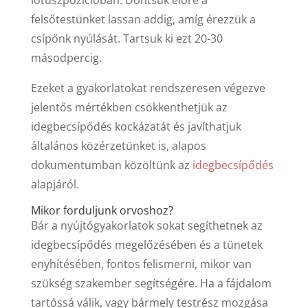
lótuszpozícióban. Döntsük előre a
felsőtestünket lassan addig, amíg érezzük a
csípőnk nyúlását. Tartsuk ki ezt 20-30
másodpercig.
Ezeket a gyakorlatokat rendszeresen végezve
jelentős mértékben csökkenthetjük az
idegbecsípődés kockázatát és javíthatjuk
általános közérzetünket is, alapos
dokumentumban közöltünk az
idegbecsípődés
alapjáról.
Mikor forduljunk orvoshoz?
Bár a nyújtógyakorlatok sokat segíthetnek az
idegbecsípődés megelőzésében és a tünetek
enyhítésében, fontos felismerni, mikor van
szükség szakember segítségére. Ha a fájdalom
tartóssá válik, vagy bármely testrész mozgása