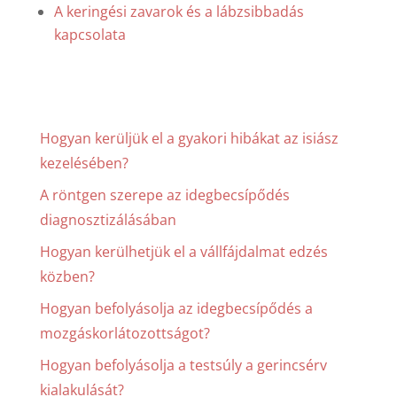
A keringési zavarok és a lábzsibbadás
kapcsolata
Hogyan kerüljük el a gyakori hibákat az isiász
kezelésében?
A röntgen szerepe az idegbecsípődés
diagnosztizálásában
Hogyan kerülhetjük el a vállfájdalmat edzés
közben?
Hogyan befolyásolja az idegbecsípődés a
mozgáskorlátozottságot?
Hogyan befolyásolja a testsúly a gerincsérv
kialakulását?