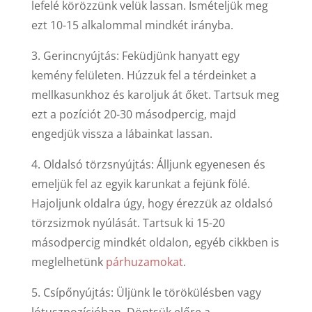
lefelé körözzünk velük lassan. Ismételjük meg
ezt 10-15 alkalommal mindkét irányba.
3. Gerincnyújtás: Feküdjünk hanyatt egy
kemény felületen. Húzzuk fel a térdeinket a
mellkasunkhoz és karoljuk át őket. Tartsuk meg
ezt a pozíciót 20-30 másodpercig, majd
engedjük vissza a lábainkat lassan.
4. Oldalsó törzsnyújtás: Álljunk egyenesen és
emeljük fel az egyik karunkat a fejünk fölé.
Hajoljunk oldalra úgy, hogy érezzük az oldalsó
törzsizmok nyúlását. Tartsuk ki 15-20
másodpercig mindkét oldalon, egyéb cikkben is
meglelhetünk
párhuzamokat
.
5. Csípőnyújtás: Üljünk le törökülésben vagy