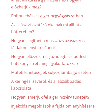
Miért alakul ki a gerincsérv és hogyan
előzhetjük meg?
Robotsebészet a gerincgyógyászatban
Az isiász visszatérő okainak mi állhat a
hátterében?
Hogyan segíthet a masszázs az isiászos
fájdalom enyhítésében?
Hogyan előzzük meg az idegbecsípődést
hatékony stretching gyakorlatokkal?
Műtéti lehetőségek súlyos lumbágó esetén
A keringési zavarok és a lábzsibbadás
kapcsolata
Hogyan ismerjük fel a gerincsérv tüneteit?
Injekciós megoldások a fájdalom enyhítésére