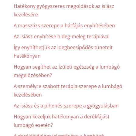
Hatékony gyógyszeres megoldások az isiász
kezelésére
A masszázs szerepe a hátfájás enyhítésében
Az isiász enyhítése hideg-meleg terápiával
Így enyhíthetjük az idegbecsípődés tüneteit
hatékonyan
Hogyan segíthet az ízületi egészség a lumbágó
megelőzésében?
A személyre szabott terápia szerepe a lumbágó
kezelésében
Az isiász és a pihenés szerepe a gyógyulásban
Hogyan kezeljük hatékonyan a derékfájást
lumbágó esetén?