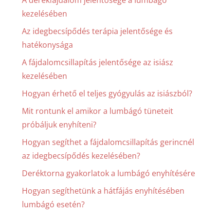
A derékfájdalom jelentősége a lumbágó
kezelésében
Az idegbecsípődés terápia jelentősége és
hatékonysága
A fájdalomcsillapítás jelentősége az isiász
kezelésében
Hogyan érhető el teljes gyógyulás az isiászból?
Mit rontunk el amikor a lumbágó tüneteit
próbáljuk enyhíteni?
Hogyan segíthet a fájdalomcsillapítás gerincnél
az idegbecsípődés kezelésében?
Deréktorna gyakorlatok a lumbágó enyhítésére
Hogyan segíthetünk a hátfájás enyhítésében
lumbágó esetén?