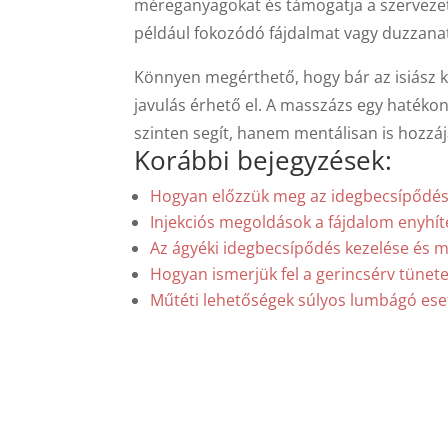
méreganyagokat és támogatja a szervezet 
például fokozódó fájdalmat vagy duzzan
Könnyen megérthető, hogy bár az isiász k
javulás érhető el. A masszázs egy hatéko
szinten segít, hanem mentálisan is hozzáj
Korábbi bejegyzések:
Hogyan előzzük meg az idegbecsípődést
Injekciós megoldások a fájdalom enyhí
Az ágyéki idegbecsípődés kezelése és 
Hogyan ismerjük fel a gerincsérv tünete
Műtéti lehetőségek súlyos lumbágó es