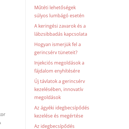
Műtéti lehetőségek
súlyos lumbágó esetén
A keringési zavarok és a
lábzsibbadás kapcsolata
Hogyan ismerjük fel a
gerincsérv tüneteit?
Injekciós megoldások a
fájdalom enyhítésére
Új távlatok a gerincsérv
kezelésében, innovatív
megoldások
Az ágyéki idegbecsípődés
kor
kezelése és megértése
A
Az idegbecsípődés