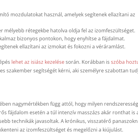
mító mozdulatokat használ, amelyek segítenek ellazítani az
r mélyebb rétegekbe hatolva oldja fel az izomfeszültséget.
lkalmaz bizonyos pontokon, hogy enyhítse a fájdalmat.
ítenek ellazítani az izmokat és fokozni a véráramlást.
lépés
lehet az isiász kezelése
során. Korábban is
szóba hozt
s szakember segítségét kérni, aki személyre szabottan tud
ésében nagymértékben függ attól, hogy milyen rendszeresség
rős fájdalom esetén a túl intenzív masszázs akár ronthat is 
sebb technikák javasoltak. A krónikus, visszatérő panaszokn
kkenteni az izomfeszültséget és megelőzni a kiújulást.