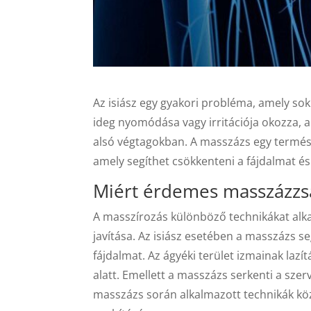
Az isiász egy gyakori probléma, amely sok
ideg nyomódása vagy irritációja okozza,
alsó végtagokban. A masszázs egy termész
amely segíthet csökkenteni a fájdalmat é
Miért érdemes masszázzsal
A masszírozás különböző technikákat alkal
javítása. Az isiász esetében a masszázs se
fájdalmat. Az ágyéki terület izmainak laz
alatt. Emellett a masszázs serkenti a sze
masszázs során alkalmazott technikák köz