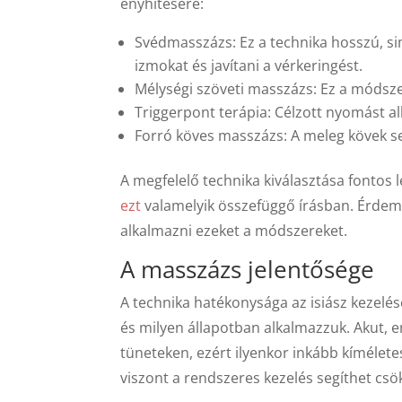
enyhítésére:
Svédmasszázs: Ez a technika hosszú, si
izmokat és javítani a vérkeringést.
Mélységi szöveti masszázs: Ez a módsze
Triggerpont terápia: Célzott nyomást a
Forró köves masszázs: A meleg kövek seg
A megfelelő technika kiválasztása fontos 
ezt
valamelyik összefüggő írásban. Érdeme
alkalmazni ezeket a módszereket.
A masszázs jelentősége
A technika hatékonysága az isiász kezel
és milyen állapotban alkalmazzuk. Akut, e
tüneteken, ezért ilyenkor inkább kímélete
viszont a rendszeres kezelés segíthet csö