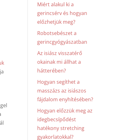
Miért alakul ki a
gerincsérv és hogyan
előzhetjük meg?
Robotsebészet a
gerincgyógyászatban
Az isiász visszatérő
okainak mi állhat a
uk
hátterében?
ja
Hogyan segíthet a
masszázs az isiászos
fájdalom enyhítésében?
gel
Hogyan előzzük meg az
a
idegbecsípődést
ál
hatékony stretching
gyakorlatokkal?