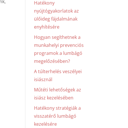
nk,
Hatékony
nyújtógyakorlatok az
ülőideg fájdalmának
enyhítésére
Hogyan segíthetnek a
munkahelyi prevenciós
programok a lumbágó
megelőzésében?
A túlterhelés veszélyei
isiásznál
Műtéti lehetőségek az
isiász kezelésében
Hatékony stratégiák a
visszatérő lumbágó
kezelésére