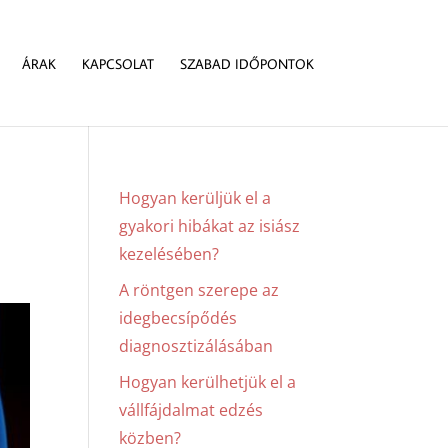
ÁRAK
KAPCSOLAT
SZABAD IDŐPONTOK
Hogyan kerüljük el a
gyakori hibákat az isiász
kezelésében?
A röntgen szerepe az
idegbecsípődés
diagnosztizálásában
Hogyan kerülhetjük el a
vállfájdalmat edzés
közben?