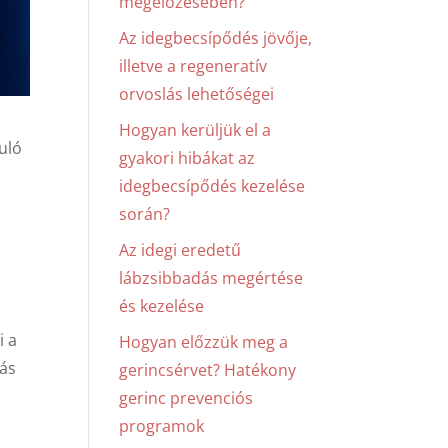
megelőzésében?
Az idegbecsípődés jövője,
illetve a regeneratív
orvoslás lehetőségei
Hogyan kerüljük el a
uló
gyakori hibákat az
idegbecsípődés kezelése
során?
Az idegi eredetű
lábzsibbadás megértése
és kezelése
i a
Hogyan előzzük meg a
más
gerincsérvet? Hatékony
gerinc prevenciós
programok