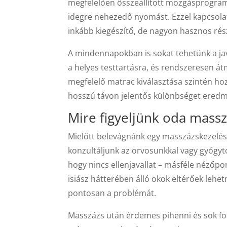
megfelelően összeállított mozgásprogram 
idegre nehezedő nyomást. Ezzel kapcsol
inkább kiegészítő, de nagyon hasznos rés
A mindennapokban is sokat tehetünk a jav
a helyes testtartásra, és rendszeresen át
megfelelő matrac kiválasztása szintén hoz
hosszú távon jelentős különbséget ered
Mire figyeljünk oda massz
Mielőtt belevágnánk egy masszázskezelésb
konzultáljunk az orvosunkkal vagy gyógy
hogy nincs ellenjavallat – másféle nézőpo
isiász hátterében álló okok eltérőek lehet
pontosan a problémát.
Masszázs után érdemes pihenni és sok foly