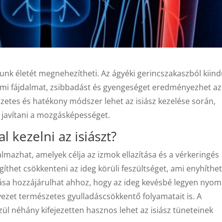
unk életét megnehezítheti. Az ágyéki gerincszakaszból kiind
 ami fájdalmat, zsibbadást és gyengeséget eredményezhet az
etes és hatékony módszer lehet az isiász kezelése során,
s javítani a mozgásképességet.
 kezelni az isiászt?
mazhat, amelyek célja az izmok ellazítása és a vérkeringés
gíthet csökkenteni az ideg körüli feszültséget, ami enyhíthet
ítása hozzájárulhat ahhoz, hogy az ideg kevésbé legyen nyo
rvezet természetes gyulladáscsökkentő folyamatait is. A
ül néhány kifejezetten hasznos lehet az isiász tüneteinek