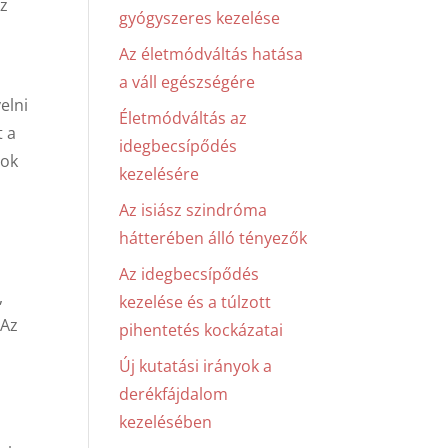
az
gyógyszeres kezelése
Az életmódváltás hatása
a váll egészségére
elni
Életmódváltás az
t a
idegbecsípődés
sok
kezelésére
Az isiász szindróma
hátterében álló tényezők
Az idegbecsípődés
,
kezelése és a túlzott
 Az
pihentetés kockázatai
Új kutatási irányok a
derékfájdalom
kezelésében