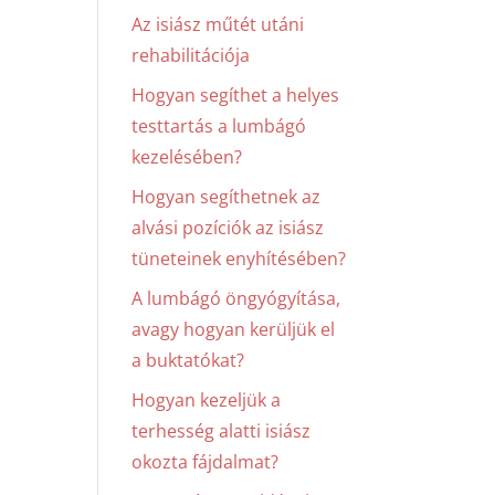
Az isiász műtét utáni
rehabilitációja
Hogyan segíthet a helyes
testtartás a lumbágó
kezelésében?
Hogyan segíthetnek az
alvási pozíciók az isiász
tüneteinek enyhítésében?
A lumbágó öngyógyítása,
avagy hogyan kerüljük el
a buktatókat?
Hogyan kezeljük a
terhesség alatti isiász
okozta fájdalmat?