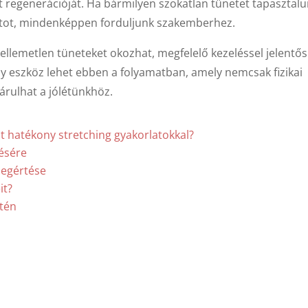
regenerációját. Ha bármilyen szokatlan tünetet tapasztalu
atot, mindenképpen forduljunk szakemberhez.
ellemetlen tüneteket okozhat, megfelelő kezeléssel jelentős
ny eszköz lehet ebben a folyamatban, amely nemcsak fizikai
árulhat a jólétünkhöz.
 hatékony stretching gyakorlatokkal?
tésére
megértése
it?
etén