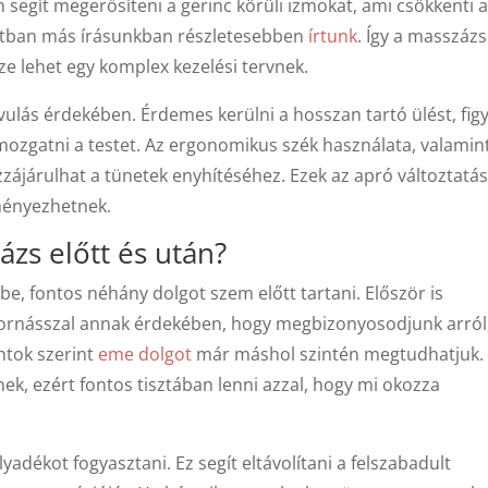
segít megerősíteni a gerinc körüli izmokat, ami csökkenti 
atban más írásunkban részletesebben
írtunk
. Így a masszázs
ze lehet egy komplex kezelési tervnek.
ulás érdekében. Érdemes kerülni a hosszan tartó ülést, figy
mozgatni a testet. Az ergonomikus szék használata, valamin
zájárulhat a tünetek enyhítéséhez. Ezek az apró változtatá
ményezhetnek.
ázs előtt és után?
e, fontos néhány dolgot szem előtt tartani. Először is
tornásszal annak érdekében, hogy megbizonyosodjunk arról
ntok szerint
eme dolgot
már máshol szintén megtudhatjuk.
nek, ezért fontos tisztában lenni azzal, hogy mi okozza
adékot fogyasztani. Ez segít eltávolítani a felszabadult