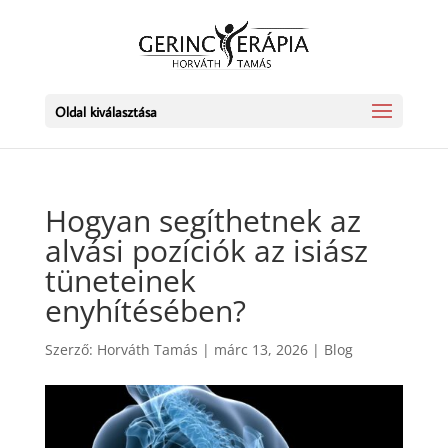
Oldal kiválasztása
Hogyan segíthetnek az
alvási pozíciók az isiász
tüneteinek
enyhítésében?
Szerző:
Horváth Tamás
|
márc 13, 2026
|
Blog