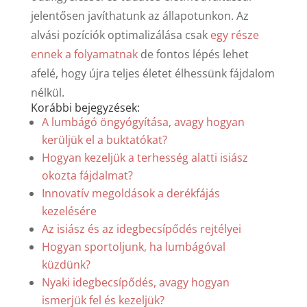
jelentősen javíthatunk az állapotunkon. Az
alvási pozíciók optimalizálása csak
egy része
ennek a folyamatnak
de fontos lépés lehet
afelé, hogy újra teljes életet élhessünk fájdalom
nélkül.
Korábbi bejegyzések:
A lumbágó öngyógyítása, avagy hogyan
kerüljük el a buktatókat?
Hogyan kezeljük a terhesség alatti isiász
okozta fájdalmat?
Innovatív megoldások a derékfájás
kezelésére
Az isiász és az idegbecsípődés rejtélyei
Hogyan sportoljunk, ha lumbágóval
küzdünk?
Nyaki idegbecsípődés, avagy hogyan
ismerjük fel és kezeljük?