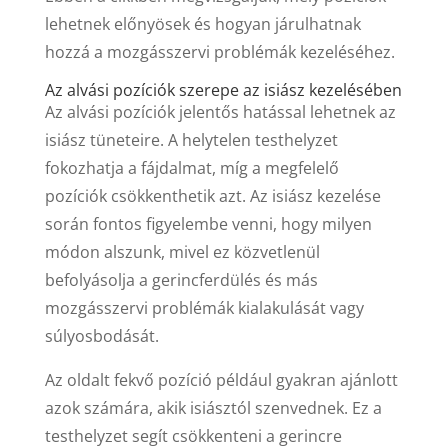
lehetnek előnyösek és hogyan járulhatnak
hozzá a mozgásszervi problémák kezeléséhez.
Az alvási pozíciók szerepe az isiász kezelésében
Az alvási pozíciók jelentős hatással lehetnek az
isiász tüneteire. A helytelen testhelyzet
fokozhatja a fájdalmat, míg a megfelelő
pozíciók csökkenthetik azt. Az isiász kezelése
során fontos figyelembe venni, hogy milyen
módon alszunk, mivel ez közvetlenül
befolyásolja a gerincferdülés és más
mozgásszervi problémák kialakulását vagy
súlyosbodását.
Az oldalt fekvő pozíció például gyakran ajánlott
azok számára, akik isiásztól szenvednek. Ez a
testhelyzet segít csökkenteni a gerincre