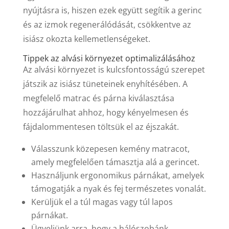
nyújtásra is, hiszen ezek együtt segítik a gerinc
és az izmok regenerálódását, csökkentve az
isiász okozta kellemetlenségeket.
Tippek az alvási környezet optimalizálásához
Az alvási környezet is kulcsfontosságú szerepet
játszik az isiász tüneteinek enyhítésében. A
megfelelő matrac és párna kiválasztása
hozzájárulhat ahhoz, hogy kényelmesen és
fájdalommentesen töltsük el az éjszakát.
Válasszunk közepesen kemény matracot,
amely megfelelően támasztja alá a gerincet.
Használjunk ergonomikus párnákat, amelyek
támogatják a nyak és fej természetes vonalát.
Kerüljük el a túl magas vagy túl lapos
párnákat.
Ügyeljünk arra, hogy a hálószobánk