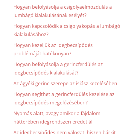
Hogyan befolyásolja a csigolyaelmozdulás a
lumbágó kialakulásának esélyét?
Hogyan kapcsolódik a csigolyakopás a lumbágó
kialakulásához?
Hogyan kezeljük az idegbecsípődés
problémáját hatékonyan?
Hogyan befolyásolja a gerincferdülés az
idegbecsípődés kialakulását?
Az ágyéki gerinc szerepe az isiász kezelésében
Hogyan segíthet a gerincferdülés kezelése az
idegbecsípődés megelőzésében?
Nyomás alatt, avagy amikor a fájdalom
hátterében idegrendszeri eredet áll
Az idegbecsípődés nem válogat, hiszen bárkit