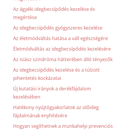
Az ágyéki idegbecsípődés kezelése és
megértése
Az idegbecsípődés gyógyszeres kezelése
Az életmódváltás hatása a váll egészségére
Életmódváltás az idegbecsípődés kezelésére
Az isiász szindróma hátterében álló tényezők
Az idegbecsípődés kezelése és a túlzott
pihentetés kockázatai
Új kutatási irányok a derékfájdalom
kezelésében
Hatékony nyújtógyakorlatok az ülőideg
fájdalmának enyhítésére
Hogyan segíthetnek a munkahelyi prevenciós