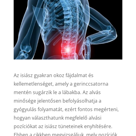
Az isiász gyakran okoz fájdalmat és
kellemetlenséget, amely a gerinccsatorna
mentén sugárzik le a lábakba. Az alvás
minősége jelentősen befolyásolhatja a
gyógyulás folyamatát, ezért fontos megérteni,
hogyan választhatunk megfelelő alvási
pozíciókat az isiász tüneteinek enyhítésére.
Ebben a cikkben megvizsgáljuk, mely pozíciók