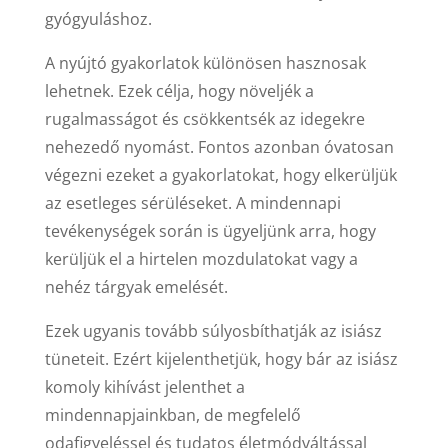
gyógyuláshoz.
A nyújtó gyakorlatok különösen hasznosak
lehetnek. Ezek célja, hogy növeljék a
rugalmasságot és csökkentsék az idegekre
nehezedő nyomást. Fontos azonban óvatosan
végezni ezeket a gyakorlatokat, hogy elkerüljük
az esetleges sérüléseket. A mindennapi
tevékenységek során is ügyeljünk arra, hogy
kerüljük el a hirtelen mozdulatokat vagy a
nehéz tárgyak emelését.
Ezek ugyanis tovább súlyosbíthatják az isiász
tüneteit. Ezért kijelenthetjük, hogy bár az isiász
komoly kihívást jelenthet a
mindennapjainkban, de megfelelő
odafigyeléssel és tudatos életmódváltással