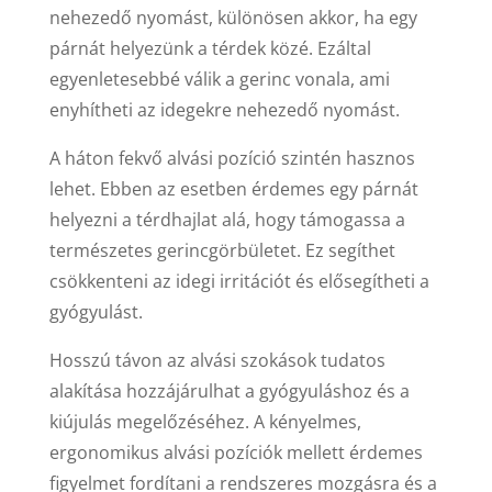
nehezedő nyomást, különösen akkor, ha egy
párnát helyezünk a térdek közé. Ezáltal
egyenletesebbé válik a gerinc vonala, ami
enyhítheti az idegekre nehezedő nyomást.
A háton fekvő alvási pozíció szintén hasznos
lehet. Ebben az esetben érdemes egy párnát
helyezni a térdhajlat alá, hogy támogassa a
természetes gerincgörbületet. Ez segíthet
csökkenteni az idegi irritációt és elősegítheti a
gyógyulást.
Hosszú távon az alvási szokások tudatos
alakítása hozzájárulhat a gyógyuláshoz és a
kiújulás megelőzéséhez. A kényelmes,
ergonomikus alvási pozíciók mellett érdemes
figyelmet fordítani a rendszeres mozgásra és a