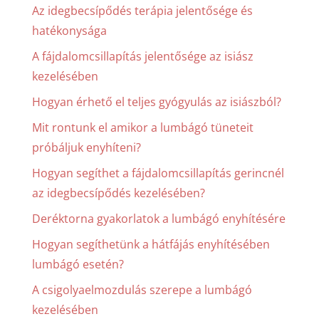
Az idegbecsípődés terápia jelentősége és
hatékonysága
A fájdalomcsillapítás jelentősége az isiász
kezelésében
Hogyan érhető el teljes gyógyulás az isiászból?
Mit rontunk el amikor a lumbágó tüneteit
próbáljuk enyhíteni?
Hogyan segíthet a fájdalomcsillapítás gerincnél
az idegbecsípődés kezelésében?
Deréktorna gyakorlatok a lumbágó enyhítésére
Hogyan segíthetünk a hátfájás enyhítésében
lumbágó esetén?
A csigolyaelmozdulás szerepe a lumbágó
kezelésében