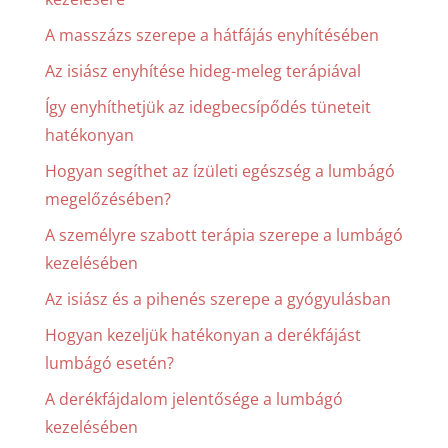
A masszázs szerepe a hátfájás enyhítésében
Az isiász enyhítése hideg-meleg terápiával
Így enyhíthetjük az idegbecsípődés tüneteit
hatékonyan
Hogyan segíthet az ízületi egészség a lumbágó
megelőzésében?
A személyre szabott terápia szerepe a lumbágó
kezelésében
Az isiász és a pihenés szerepe a gyógyulásban
Hogyan kezeljük hatékonyan a derékfájást
lumbágó esetén?
A derékfájdalom jelentősége a lumbágó
kezelésében