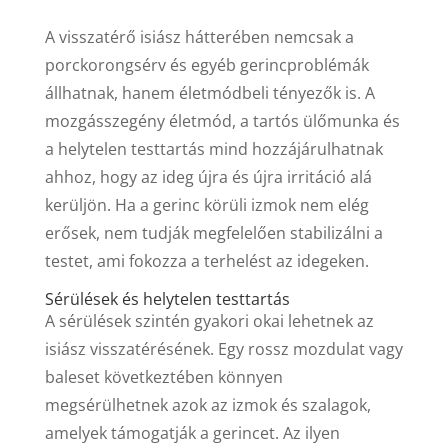
A visszatérő isiász hátterében nemcsak a
porckorongsérv és egyéb gerincproblémák
állhatnak, hanem életmódbeli tényezők is. A
mozgásszegény életmód, a tartós ülőmunka és
a helytelen testtartás mind hozzájárulhatnak
ahhoz, hogy az ideg újra és újra irritáció alá
kerüljön. Ha a gerinc körüli izmok nem elég
erősek, nem tudják megfelelően stabilizálni a
testet, ami fokozza a terhelést az idegeken.
Sérülések és helytelen testtartás
A sérülések szintén gyakori okai lehetnek az
isiász visszatérésének. Egy rossz mozdulat vagy
baleset következtében könnyen
megsérülhetnek azok az izmok és szalagok,
amelyek támogatják a gerincet. Az ilyen