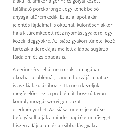
alakul ki, amikor a gerinc csigolyái között
található porckorongok egyikének belső
anyaga kitüremkedik. Ez az állapot akár
jelentős fájdalmat is okozhat, különösen akkor,
ha a kitüremkedett rész nyomást gyakorol egy
közeli ideggyökre. Az isiász gyakori tünetei közé
tartozik a derékfájás mellett a lábba sugárzó
fájdalom és zsibbadás is.
A gerincsérv tehát nem csak önmagában
okozhat problémát, hanem hozzájárulhat az
isiász kialakulásához is. Ha nem kezeljük
megfelelően ezt a problémát, hosszú távon
komoly mozgásszervi gondokat
eredményezhet. Az isiász tünetei jelentősen
befolyásolhatják a mindennapi életminőséget,
hiszen a fájdalom és a zsibbadás gyakran