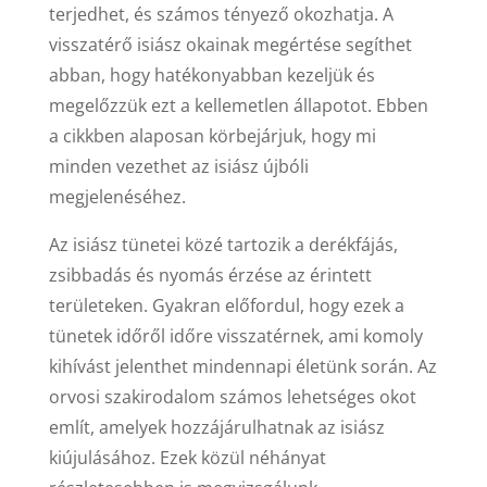
terjedhet, és számos tényező okozhatja. A
visszatérő isiász okainak megértése segíthet
abban, hogy hatékonyabban kezeljük és
megelőzzük ezt a kellemetlen állapotot. Ebben
a cikkben alaposan körbejárjuk, hogy mi
minden vezethet az isiász újbóli
megjelenéséhez.
Az isiász tünetei közé tartozik a derékfájás,
zsibbadás és nyomás érzése az érintett
területeken. Gyakran előfordul, hogy ezek a
tünetek időről időre visszatérnek, ami komoly
kihívást jelenthet mindennapi életünk során. Az
orvosi szakirodalom számos lehetséges okot
említ, amelyek hozzájárulhatnak az isiász
kiújulásához. Ezek közül néhányat