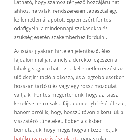
Látható, hogy számos tényező hozzájárulhat
ahhoz, ha valaki rendszeresen tapasztal egy
kellemetlen állapotot. Éppen ezért fontos
odafigyelni a mindennapi szokásokra és
szükség esetén szakemberhez fordulni.
Az isiász gyakran hirtelen jelentkező, éles
fájdalommal jár, amely a deréktól egészen a
lábakig sugározhat. Ezt a kellemetlen érzést az
ülőideg irritációja okozza, és a legtöbb esetben
hosszan tartó ülés vagy egy rossz mozdulat
váltja ki. Fontos megértenünk, hogy az isiász
kezelése nem csak a fájdalom enyhítéséről szól,
hanem arról is, hogy hosszú távon elkerüljük a
visszatérő tüneteket. Ebben a cikkben
bemutatjuk, hogy mégis hogyan kezelhetjük
hatékonyan az isiász okozta
panaszokat.