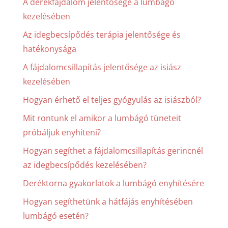
A derékfájdalom jelentősége a lumbágó
kezelésében
Az idegbecsípődés terápia jelentősége és
hatékonysága
A fájdalomcsillapítás jelentősége az isiász
kezelésében
Hogyan érhető el teljes gyógyulás az isiászból?
Mit rontunk el amikor a lumbágó tüneteit
próbáljuk enyhíteni?
Hogyan segíthet a fájdalomcsillapítás gerincnél
az idegbecsípődés kezelésében?
Deréktorna gyakorlatok a lumbágó enyhítésére
Hogyan segíthetünk a hátfájás enyhítésében
lumbágó esetén?