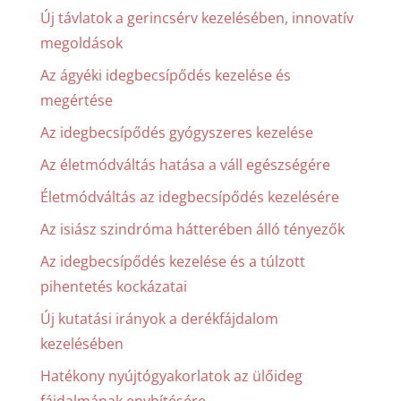
Új távlatok a gerincsérv kezelésében, innovatív
megoldások
Az ágyéki idegbecsípődés kezelése és
megértése
Az idegbecsípődés gyógyszeres kezelése
Az életmódváltás hatása a váll egészségére
Életmódváltás az idegbecsípődés kezelésére
Az isiász szindróma hátterében álló tényezők
Az idegbecsípődés kezelése és a túlzott
pihentetés kockázatai
Új kutatási irányok a derékfájdalom
kezelésében
Hatékony nyújtógyakorlatok az ülőideg
fájdalmának enyhítésére