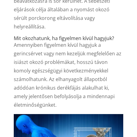
beavatkozásra is sor kerülhet. A sebészeti
eljárások célja általában a nyomást okozó
sérült porckorong eltávolítása vagy
helyreállítása.
Mit okozhatunk, ha figyelmen kívül hagyjuk?
Amennyiben figyelmen kívül hagyjuk a
gerincsérvet vagy nem kezeljük megfelelően az
isiászt okozó problémákat, hosszú távon
komoly egészségügyi következményekkel
számolhatunk. Az elhanyagolt állapotból
adódóan krónikus derékfájás alakulhat ki,
amely jelentősen befolyásolja a mindennapi
életminőségünket.