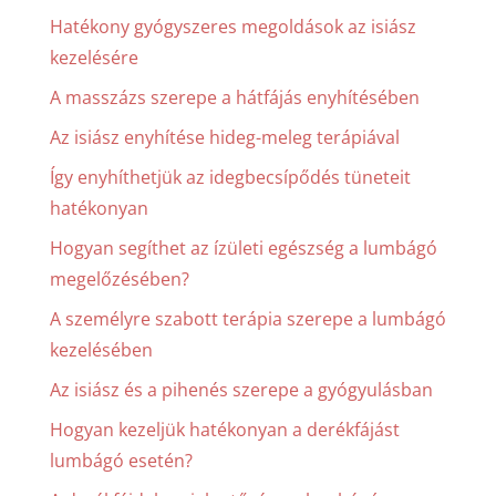
Hatékony gyógyszeres megoldások az isiász
kezelésére
A masszázs szerepe a hátfájás enyhítésében
Az isiász enyhítése hideg-meleg terápiával
Így enyhíthetjük az idegbecsípődés tüneteit
hatékonyan
Hogyan segíthet az ízületi egészség a lumbágó
megelőzésében?
A személyre szabott terápia szerepe a lumbágó
kezelésében
Az isiász és a pihenés szerepe a gyógyulásban
Hogyan kezeljük hatékonyan a derékfájást
lumbágó esetén?