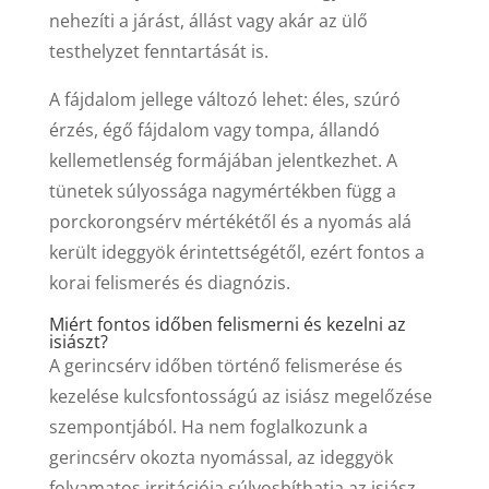
nehezíti a járást, állást vagy akár az ülő
testhelyzet fenntartását is.
A fájdalom jellege változó lehet: éles, szúró
érzés, égő fájdalom vagy tompa, állandó
kellemetlenség formájában jelentkezhet. A
tünetek súlyossága nagymértékben függ a
porckorongsérv mértékétől és a nyomás alá
került ideggyök érintettségétől, ezért fontos a
korai felismerés és diagnózis.
Miért fontos időben felismerni és kezelni az
isiászt?
A gerincsérv időben történő felismerése és
kezelése kulcsfontosságú az isiász megelőzése
szempontjából. Ha nem foglalkozunk a
gerincsérv okozta nyomással, az ideggyök
folyamatos irritációja súlyosbíthatja az isiász