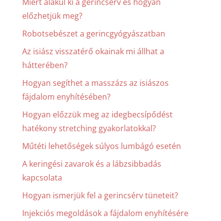
Miért alakul ki a gerincsérv és hogyan
előzhetjük meg?
Robotsebészet a gerincgyógyászatban
Az isiász visszatérő okainak mi állhat a
hátterében?
Hogyan segíthet a masszázs az isiászos
fájdalom enyhítésében?
Hogyan előzzük meg az idegbecsípődést
hatékony stretching gyakorlatokkal?
Műtéti lehetőségek súlyos lumbágó esetén
A keringési zavarok és a lábzsibbadás
kapcsolata
Hogyan ismerjük fel a gerincsérv tüneteit?
Injekciós megoldások a fájdalom enyhítésére