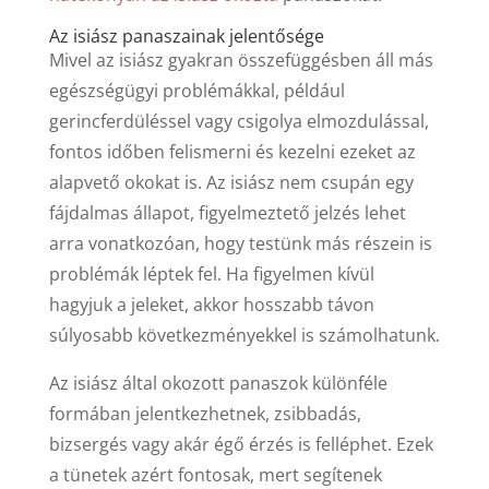
Az isiász panaszainak jelentősége
Mivel az isiász gyakran összefüggésben áll más
egészségügyi problémákkal, például
gerincferdüléssel vagy csigolya elmozdulással,
fontos időben felismerni és kezelni ezeket az
alapvető okokat is. Az isiász nem csupán egy
fájdalmas állapot, figyelmeztető jelzés lehet
arra vonatkozóan, hogy testünk más részein is
problémák léptek fel. Ha figyelmen kívül
hagyjuk a jeleket, akkor hosszabb távon
súlyosabb következményekkel is számolhatunk.
Az isiász által okozott panaszok különféle
formában jelentkezhetnek, zsibbadás,
bizsergés vagy akár égő érzés is felléphet. Ezek
a tünetek azért fontosak, mert segítenek