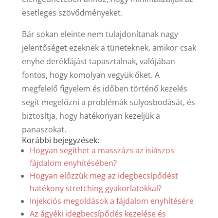
esetleges szövődményeket.
Bár sokan eleinte nem tulajdonítanak nagy
jelentőséget ezeknek a tüneteknek, amikor csak
enyhe derékfájást tapasztalnak, valójában
fontos, hogy komolyan vegyük őket. A
megfelelő figyelem és időben történő kezelés
segít megelőzni a problémák súlyosbodását, és
biztosítja, hogy hatékonyan kezeljük a
panaszokat.
Korábbi bejegyzések:
Hogyan segíthet a masszázs az isiászos
fájdalom enyhítésében?
Hogyan előzzük meg az idegbecsípődést
hatékony stretching gyakorlatokkal?
Injekciós megoldások a fájdalom enyhítésére
Az ágyéki idegbecsípődés kezelése és