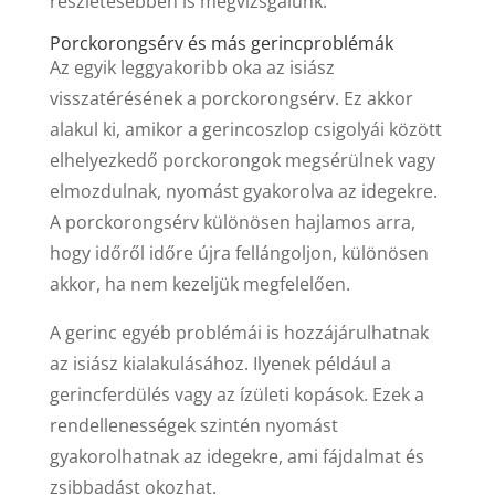
részletesebben is megvizsgálunk.
Porckorongsérv és más gerincproblémák
Az egyik leggyakoribb oka az isiász
visszatérésének a porckorongsérv. Ez akkor
alakul ki, amikor a gerincoszlop csigolyái között
elhelyezkedő porckorongok megsérülnek vagy
elmozdulnak, nyomást gyakorolva az idegekre.
A porckorongsérv különösen hajlamos arra,
hogy időről időre újra fellángoljon, különösen
akkor, ha nem kezeljük megfelelően.
A gerinc egyéb problémái is hozzájárulhatnak
az isiász kialakulásához. Ilyenek például a
gerincferdülés vagy az ízületi kopások. Ezek a
rendellenességek szintén nyomást
gyakorolhatnak az idegekre, ami fájdalmat és
zsibbadást okozhat.