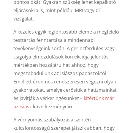
pontos okát. Gyakran szükség lehet képalkotó
eljárásokra is, mint például MRI vagy CT
vizsgálat.
A kezelés egyik legfontosabb eleme a megfelelő
testtartás fenntartása a mindennapi
tevékenységeink során. A gerincferdülés vagy
csigolya elmozdulások korrekciója jelentős
mértékben hozzájárulhat ahhoz, hogy
megszabaduljunk az isiászos panaszoktól.
Emellett érdemes rendszeresen végezni olyan
gyakorlatokat, amelyek erősítik a hátizmainkat
és javítják a vérkeringésünket –
kitértünk már
az isiász
következményeire.
A vérnyomás szabályozása szintén
kulcsfontosságú szerepet játszik abban, hogy