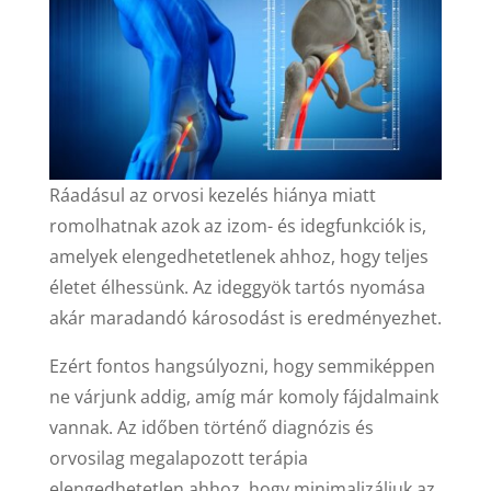
Ráadásul az orvosi kezelés hiánya miatt
romolhatnak azok az izom- és idegfunkciók is,
amelyek elengedhetetlenek ahhoz, hogy teljes
életet élhessünk. Az ideggyök tartós nyomása
akár maradandó károsodást is eredményezhet.
Ezért fontos hangsúlyozni, hogy semmiképpen
ne várjunk addig, amíg már komoly fájdalmaink
vannak. Az időben történő diagnózis és
orvosilag megalapozott terápia
elengedhetetlen ahhoz, hogy minimalizáljuk az