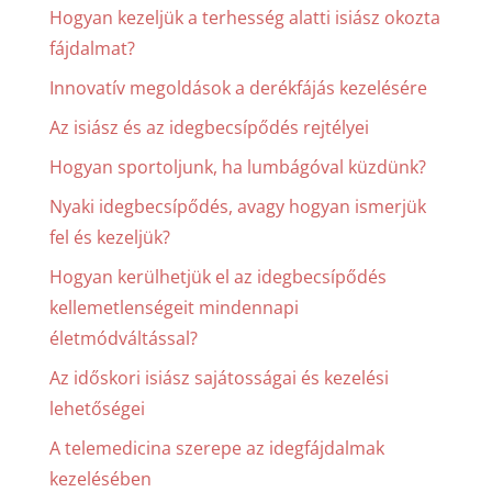
Hogyan kezeljük a terhesség alatti isiász okozta
fájdalmat?
Innovatív megoldások a derékfájás kezelésére
Az isiász és az idegbecsípődés rejtélyei
Hogyan sportoljunk, ha lumbágóval küzdünk?
Nyaki idegbecsípődés, avagy hogyan ismerjük
fel és kezeljük?
Hogyan kerülhetjük el az idegbecsípődés
kellemetlenségeit mindennapi
életmódváltással?
Az időskori isiász sajátosságai és kezelési
lehetőségei
A telemedicina szerepe az idegfájdalmak
kezelésében