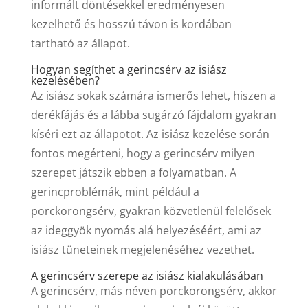
informált döntésekkel eredményesen
kezelhető és hosszú távon is kordában
tartható az állapot.
Hogyan segíthet a gerincsérv az isiász
kezelésében?
Az isiász sokak számára ismerős lehet, hiszen a
derékfájás és a lábba sugárzó fájdalom gyakran
kíséri ezt az állapotot. Az isiász kezelése során
fontos megérteni, hogy a gerincsérv milyen
szerepet játszik ebben a folyamatban. A
gerincproblémák, mint például a
porckorongsérv, gyakran közvetlenül felelősek
az ideggyök nyomás alá helyezéséért, ami az
isiász tüneteinek megjelenéséhez vezethet.
A gerincsérv szerepe az isiász kialakulásában
A gerincsérv, más néven porckorongsérv, akkor