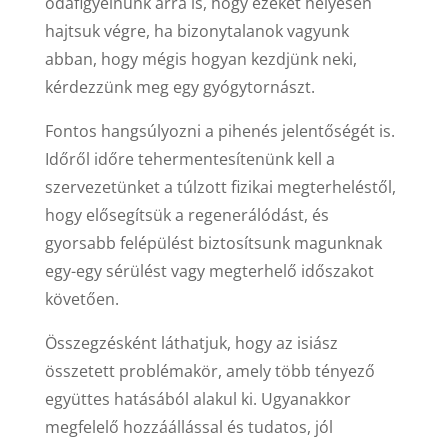
odafigyelnünk arra is, hogy ezeket helyesen
hajtsuk végre, ha bizonytalanok vagyunk
abban, hogy mégis hogyan kezdjünk neki,
kérdezzünk meg egy gyógytornászt.
Fontos hangsúlyozni a pihenés jelentőségét is.
Időről időre tehermentesítenünk kell a
szervezetünket a túlzott fizikai megterheléstől,
hogy elősegítsük a regenerálódást, és
gyorsabb felépülést biztosítsunk magunknak
egy-egy sérülést vagy megterhelő időszakot
követően.
Összegzésként láthatjuk, hogy az isiász
összetett problémakör, amely több tényező
együttes hatásából alakul ki. Ugyanakkor
megfelelő hozzáállással és tudatos, jól