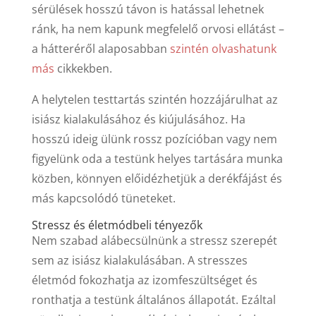
sérülések hosszú távon is hatással lehetnek
ránk, ha nem kapunk megfelelő orvosi ellátást –
a hátteréről alaposabban
szintén olvashatunk
más
cikkekben.
A helytelen testtartás szintén hozzájárulhat az
isiász kialakulásához és kiújulásához. Ha
hosszú ideig ülünk rossz pozícióban vagy nem
figyelünk oda a testünk helyes tartására munka
közben, könnyen előidézhetjük a derékfájást és
más kapcsolódó tüneteket.
Stressz és életmódbeli tényezők
Nem szabad alábecsülnünk a stressz szerepét
sem az isiász kialakulásában. A stresszes
életmód fokozhatja az izomfeszültséget és
ronthatja a testünk általános állapotát. Ezáltal