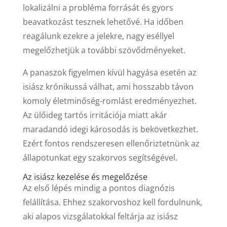
lokalizálni a probléma forrását és gyors
beavatkozást tesznek lehetővé. Ha időben
reagálunk ezekre a jelekre, nagy eséllyel
megelőzhetjük a további szövődményeket.
A panaszok figyelmen kívül hagyása esetén az
isiász krónikussá válhat, ami hosszabb távon
komoly életminőség-romlást eredményezhet.
Az ülőideg tartós irritációja miatt akár
maradandó idegi károsodás is bekövetkezhet.
Ezért fontos rendszeresen ellenőriztetnünk az
állapotunkat egy szakorvos segítségével.
Az isiász kezelése és megelőzése
Az első lépés mindig a pontos diagnózis
felállítása. Ehhez szakorvoshoz kell fordulnunk,
aki alapos vizsgálatokkal feltárja az isiász