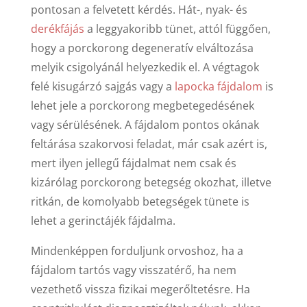
pontosan a felvetett kérdés. Hát-, nyak- és
derékfájás
a leggyakoribb tünet, attól függően,
hogy a porckorong degeneratív elváltozása
melyik csigolyánál helyezkedik el. A végtagok
felé kisugárzó sajgás vagy a
lapocka fájdalom
is
lehet jele a porckorong megbetegedésének
vagy sérülésének. A fájdalom pontos okának
feltárása szakorvosi feladat, már csak azért is,
mert ilyen jellegű fájdalmat nem csak és
kizárólag porckorong betegség okozhat, illetve
ritkán, de komolyabb betegségek tünete is
lehet a gerinctájék fájdalma.
Mindenképpen forduljunk orvoshoz, ha a
fájdalom tartós vagy visszatérő, ha nem
vezethető vissza fizikai megerőltetésre. Ha