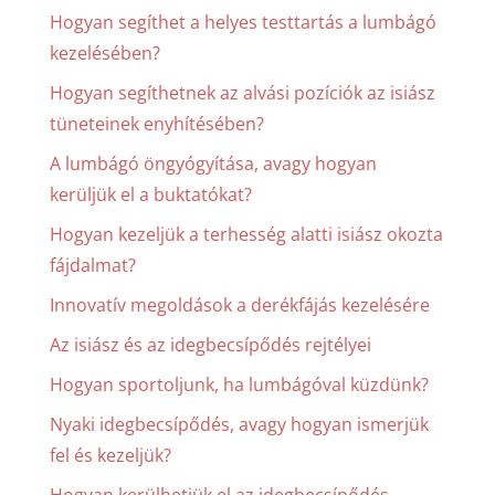
Hogyan segíthet a helyes testtartás a lumbágó
kezelésében?
Hogyan segíthetnek az alvási pozíciók az isiász
tüneteinek enyhítésében?
A lumbágó öngyógyítása, avagy hogyan
kerüljük el a buktatókat?
Hogyan kezeljük a terhesség alatti isiász okozta
fájdalmat?
Innovatív megoldások a derékfájás kezelésére
Az isiász és az idegbecsípődés rejtélyei
Hogyan sportoljunk, ha lumbágóval küzdünk?
Nyaki idegbecsípődés, avagy hogyan ismerjük
fel és kezeljük?
Hogyan kerülhetjük el az idegbecsípődés