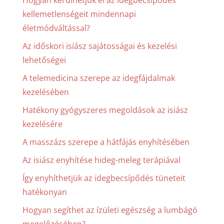
kellemetlenségeit mindennapi
életmódváltással?
Az időskori isiász sajátosságai és kezelési
lehetőségei
A telemedicina szerepe az idegfájdalmak
kezelésében
Hatékony gyógyszeres megoldások az isiász
kezelésére
A masszázs szerepe a hátfájás enyhítésében
Az isiász enyhítése hideg-meleg terápiával
Így enyhíthetjük az idegbecsípődés tüneteit
hatékonyan
Hogyan segíthet az ízületi egészség a lumbágó
megelőzésében?