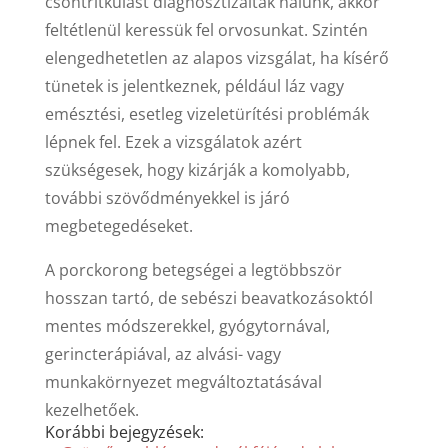
csontritkulást diagnosztizáltak nálunk, akkor
feltétlenül keressük fel orvosunkat. Szintén
elengedhetetlen az alapos vizsgálat, ha kísérő
tünetek is jelentkeznek, például láz vagy
emésztési, esetleg vizeletürítési problémák
lépnek fel. Ezek a vizsgálatok azért
szükségesek, hogy kizárják a komolyabb,
további szövődményekkel is járó
megbetegedéseket.
A porckorong betegségei a legtöbbször
hosszan tartó, de sebészi beavatkozásoktól
mentes módszerekkel, gyógytornával,
gerincterápiával, az alvási- vagy
munkakörnyezet megváltoztatásával
kezelhetőek.
Korábbi bejegyzések: