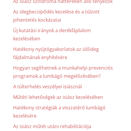
Az isiász szindróma hátterében álló tényezők
Az idegbecsípődés kezelése és a túlzott
pihentetés kockázatai
Új kutatási irányok a derékfájdalom
kezelésében
Hatékony nyújtógyakorlatok az ülőideg
fájdalmának enyhítésére
Hogyan segíthetnek a munkahelyi prevenciós
programok a lumbágó megelőzésében?
A túlterhelés veszélyei isiásznál
Műtéti lehetőségek az isiász kezelésében
Hatékony stratégiák a visszatérő lumbágó
kezelésére
Az isiász műtét utáni rehabilitációja