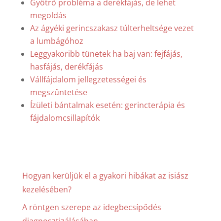
Gyötrő probléma a derékfájás, de lehet
megoldás
Az ágyéki gerincszakasz túlterheltsége vezet
a lumbágóhoz
Leggyakoribb tünetek ha baj van: fejfájás,
hasfájás, derékfájás
Vállfájdalom jellegzetességei és
megszűntetése
Ízületi bántalmak esetén: gerincterápia és
fájdalomcsillapítók
Hogyan kerüljük el a gyakori hibákat az isiász
kezelésében?
A röntgen szerepe az idegbecsípődés
diagnosztizálásában