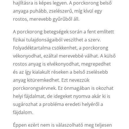
hajlításra is képes legyen. A porckorong belső
anyaga puhább, zselészerű, míg kívül egy
rostos, merevebb gyűrűből áll.
A porckorong betegségek során a fent említett
fizikai tulajdonságaiból veszíthet a szerv.
Folyadéktartalma csökkenhet, a porckorong
vékonyodhat, ezáltal merevebbé válhat. A külső
rostos anyag is elvékonyodhat, megrepedhet
és az így kialakult réseken a belső zselésebb
anyag kitüremkedhet. Ezt nevezzük
porckorongsérvnek. Ez önmagában is okozhat
helyi fájdalmat, de idegeket nyomva akár ki is
sugározhat a probléma eredeti helyéről a
fájdalom.
Éppen ezért nem is válaszolható meg teljesen