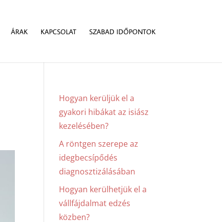
ÁRAK
KAPCSOLAT
SZABAD IDŐPONTOK
Hogyan kerüljük el a
gyakori hibákat az isiász
kezelésében?
A röntgen szerepe az
idegbecsípődés
diagnosztizálásában
Hogyan kerülhetjük el a
vállfájdalmat edzés
közben?