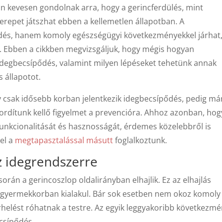
 kevesen gondolnak arra, hogy a gerincferdülés, mint
repet játszhat ebben a kellemetlen állapotban. A
rdés, hanem komoly egészségügyi következményekkel járhat
 Ebben a cikkben megvizsgáljuk, hogy mégis hogyan
 idegbecsípődés, valamint milyen lépéseket tehetünk annak
s állapotot.
 csak idősebb korban jelentkezik idegbecsípődés, pedig má
 fordítunk kellő figyelmet a prevencióra. Ahhoz azonban, hog
unkcionalitását és hasznosságát, érdemes közelebbről is
el a
megtapasztalással másutt
foglalkoztunk.
z idegrendszerre
során a gerincoszlop oldalirányban elhajlik. Ez az elhajlás
 gyermekkorban kialakul. Bár sok esetben nem okoz komoly
rhelést róhatnak a testre. Az egyik leggyakoribb következm
csípődés.