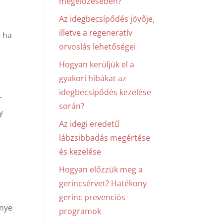
megelőzésében?
Az idegbecsípődés jövője,
illetve a regeneratív
, ha
orvoslás lehetőségei
Hogyan kerüljük el a
gyakori hibákat az
idegbecsípődés kezelése
r
során?
y
Az idegi eredetű
lábzsibbadás megértése
és kezelése
Hogyan előzzük meg a
gerincsérvet? Hatékony
gerinc prevenciós
énye
programok