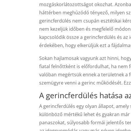
mozgáskorlátozottságot okozhat. Azonban
háttérben meghúzódó tényező, milyen sze
gerincferdülés nem csupán esztétikai ké
nem kezeljük időben és megfelelő módon.
kapcsolódik össze a gerincferdülés és az
érdekében, hogy elkerüljük ezt a fájdalma
Sokan hajlamosak vagyunk azt hinni, hogy
fiatal felnőttként is előfordulhat, ha nem
valóban megértsük ennek a területnek a f
szemügyre venni a gerinc működését. Ezz
A gerincferdülés hatása a
A gerincferdülés egy olyan állapot, amely 
különböző mértékű lehet és gyakran már
panaszokat, súlyosabb formái jelentős te
az idegnyomódás vagy más néven idegbe