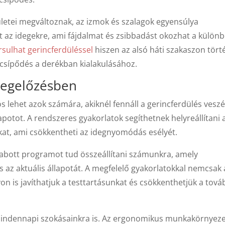
letei megváltoznak, az izmok és szalagok egyensúlya
t az idegekre, ami fájdalmat és zsibbadást okozhat a külön
rsulhat gerincferdüléssel
hiszen az alsó háti szakaszon tör
csípődés a derékban kialakulásához.
megelőzésben
s lehet azok számára, akiknél fennáll a gerincferdülés veszé
apotot. A rendszeres gyakorlatok segíthetnek helyreállítani 
kat, ami csökkentheti az idegnyomódás esélyét.
zabott programot tud összeállítani számunkra, amely
s az aktuális állapotát. A megfelelő gyakorlatokkal nemcsak 
n is javíthatjuk a testtartásunkat és csökkenthetjük a tová
 mindennapi szokásainkra is. Az ergonomikus munkakörnyez