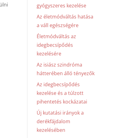
ülni
gyógyszeres kezelése
Az életmódváltás hatása
a váll egészségére
Életmódváltás az
idegbecsípődés
kezelésére
Az isiász szindróma
hátterében álló tényezők
Az idegbecsípődés
kezelése és a túlzott
pihentetés kockázatai
Új kutatási irányok a
derékfájdalom
kezelésében