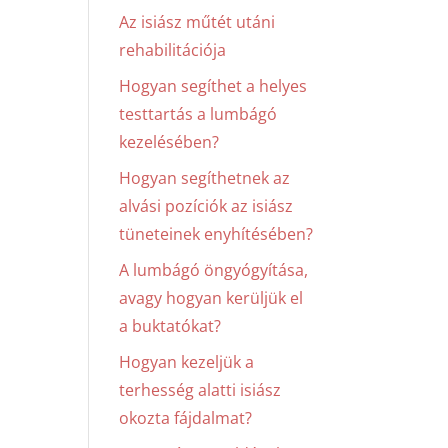
Az isiász műtét utáni
rehabilitációja
Hogyan segíthet a helyes
testtartás a lumbágó
kezelésében?
Hogyan segíthetnek az
alvási pozíciók az isiász
tüneteinek enyhítésében?
A lumbágó öngyógyítása,
avagy hogyan kerüljük el
a buktatókat?
Hogyan kezeljük a
terhesség alatti isiász
okozta fájdalmat?