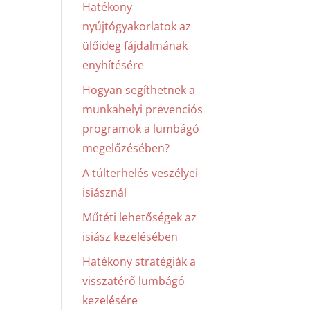
Hatékony
nyújtógyakorlatok az
ülőideg fájdalmának
enyhítésére
Hogyan segíthetnek a
munkahelyi prevenciós
programok a lumbágó
megelőzésében?
A túlterhelés veszélyei
isiásznál
Műtéti lehetőségek az
isiász kezelésében
Hatékony stratégiák a
visszatérő lumbágó
kezelésére