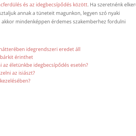
ncferdülés és az idegbecsípődés között
. Ha szeretnénk elker
sztaljuk annak a tüneteit magunkon, legyen szó nyaki
l, akkor mindenképpen érdemes szakemberhez fordulni
hátterében idegrendszeri eredet áll
bárkit érinthet
i az életünkbe idegbecsípődés esetén?
elni az isiászt?
 kezelésében?