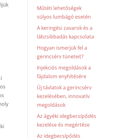
ljük
Műtéti lehetőségek
súlyos lumbágó esetén
A keringési zavarok és a
lábzsibbadás kapcsolata
Hogyan ismerjük fel a
gerincsérv tüneteit?
Injekciós megoldások a
fájdalom enyhítésére
i
tos
Új távlatok a gerincsérv
os
kezelésében, innovatív
moly
megoldások
Az ágyéki idegbecsípődés
kezelése és megértése
ki
Az idegbecsípődés