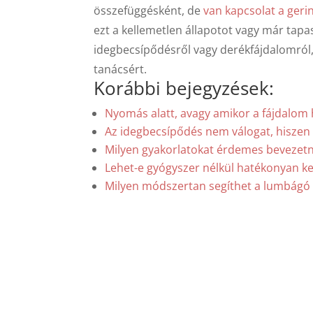
összefüggésként, de
van kapcsolat a geri
ezt a kellemetlen állapotot vagy már tapa
idegbecsípődésről vagy derékfájdalomró
tanácsért.
Korábbi bejegyzések:
Nyomás alatt, avagy amikor a fájdalom 
Az idegbecsípődés nem válogat, hiszen 
Milyen gyakorlatokat érdemes bevezetn
Lehet-e gyógyszer nélkül hatékonyan kez
Milyen módszertan segíthet a lumbágó