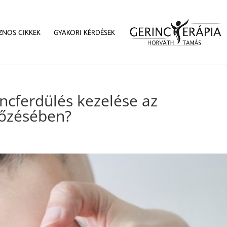
ZNOS CIKKEK
GYAKORI KÉRDÉSEK
ncferdülés kezelése az
lőzésében?