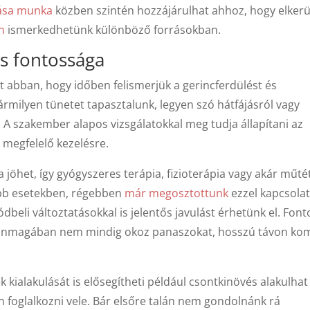
tása munka
közben szintén hozzájárulhat ahhoz, hogy elkerü
n
ismerkedhetünk különböző forrásokban.
és fontossága
t abban, hogy időben felismerjük a gerincferdülést és
milyen tünetet tapasztalunk, legyen szó hátfájásról vagy
 A szakember alapos vizsgálatokkal meg tudja állapítani az
a megfelelő kezelésre.
jöhet, így gyógyszeres terápia, fizioterápia vagy akár műtét
abb esetekben, régebben
már megosztottunk
ezzel kapcsola
eli változtatásokkal is jelentős javulást érhetünk el. Font
s önmagában nem mindig okoz panaszokat, hosszú távon ko
kialakulását is elősegítheti például csontkinövés alakulhat 
foglalkozni vele. Bár elsőre talán nem gondolnánk rá