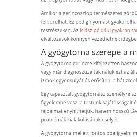
Amikor a gerincoszlop természetes görbü
felborulhat. Ez pedig nyomást gyakorolha
testrészeken. Az
isiász például gyakran tá
elváltozások könnyen vezethetnek idegbe
A gyógytorna szerepe a 
A gyógytorna gerincre kifejezetten haszno
vagy már diagnosztizálták náluk ezt az áll
izmok egyensúlyát és erősíteni a hátizmo
Egy tapasztalt gyógytornász személyre s
figyelembe veszi a testünk sajátosságait é
fájdalmat enyhíthetjük, hanem hosszú távo
problémák kialakulásának esélyét.
A gyógytorna mellett fontos odafigyelni