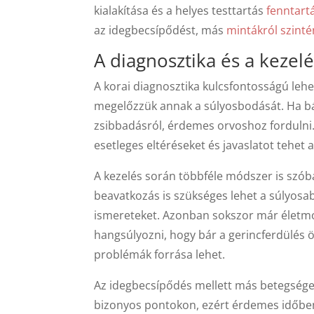
kialakítása és a helyes testtartás
fenntar
az idegbecsípődést, más
mintákról szinté
A diagnosztika és a kezel
A korai diagnosztika kulcsfontosságú lehe
megelőzzük annak a súlyosbodását. Ha bár
zsibbadásról, érdemes orvoshoz fordulni.
esetleges eltéréseket és javaslatot tehet 
A kezelés során többféle módszer is szóba 
beavatkozás is szükséges lehet a súlyos
ismereteket. Azonban sokszor már életmódb
hangsúlyozni, hogy bár a gerincferdülé
problémák forrása lehet.
Az idegbecsípődés mellett más betegségek 
bizonyos pontokon, ezért érdemes időben 