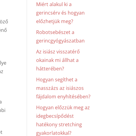
Miért alakul ki a
gerincsérv és hogyan
előzhetjük meg?
böző
ténő
Robotsebészet a
gerincgyógyászatban
Az isiász visszatérő
okainak mi állhat a
lye
hátterében?
az
Hogyan segíthet a
masszázs az isiászos
fájdalom enyhítésében?
a
Hogyan előzzük meg az
bbi
idegbecsípődést
hatékony stretching
et
gyakorlatokkal?