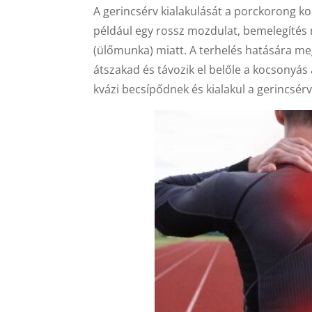
A gerincsérv kialakulását a porckorong k
például egy rossz mozdulat, bemelegítés 
(ülőmunka) miatt. A terhelés hatására 
átszakad és távozik el belőle a kocsonyás
kvázi becsípődnek és kialakul a gerincsérv