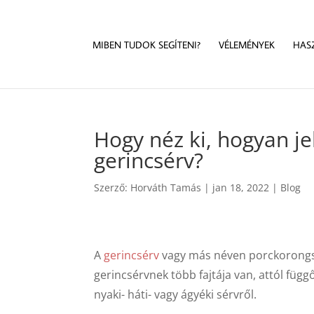
MIBEN TUDOK SEGÍTENI?
VÉLEMÉNYEK
HAS
Hogy néz ki, hogyan je
gerincsérv?
Szerző:
Horváth Tamás
|
jan 18, 2022
|
Blog
A
gerincsérv
vagy más néven porckorongsé
gerincsérvnek több fajtája van, attól füg
nyaki- háti- vagy ágyéki sérvről.