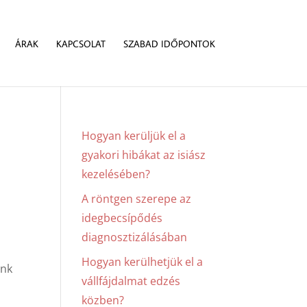
ÁRAK
KAPCSOLAT
SZABAD IDŐPONTOK
Hogyan kerüljük el a
gyakori hibákat az isiász
kezelésében?
A röntgen szerepe az
idegbecsípődés
diagnosztizálásában
Hogyan kerülhetjük el a
ünk
vállfájdalmat edzés
közben?