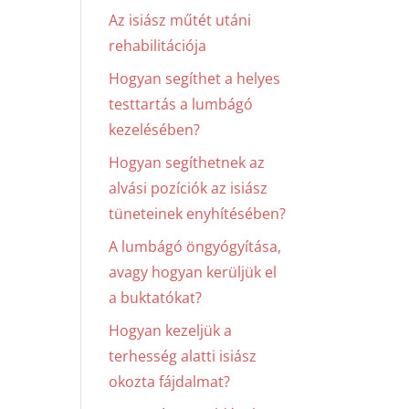
Az isiász műtét utáni
rehabilitációja
Hogyan segíthet a helyes
testtartás a lumbágó
kezelésében?
Hogyan segíthetnek az
alvási pozíciók az isiász
tüneteinek enyhítésében?
A lumbágó öngyógyítása,
avagy hogyan kerüljük el
a buktatókat?
Hogyan kezeljük a
terhesség alatti isiász
okozta fájdalmat?