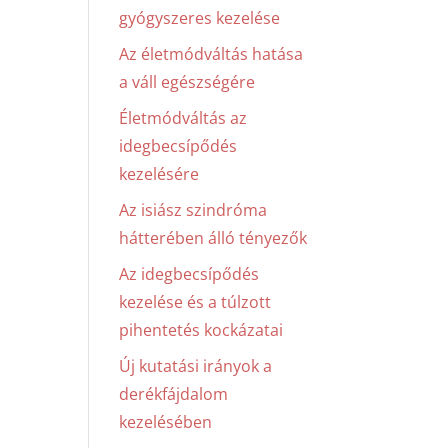
gyógyszeres kezelése
Az életmódváltás hatása
a váll egészségére
Életmódváltás az
idegbecsípődés
kezelésére
Az isiász szindróma
hátterében álló tényezők
Az idegbecsípődés
kezelése és a túlzott
pihentetés kockázatai
Új kutatási irányok a
derékfájdalom
kezelésében