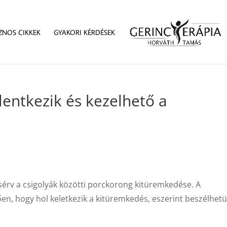
ZNOS CIKKEK
GYAKORI KÉRDÉSEK
lentkezik és kezelhető a
rv a csigolyák közötti porckorong kitüremkedése. A
gően, hogy hol keletkezik a kitüremkedés, eszerint beszélhet