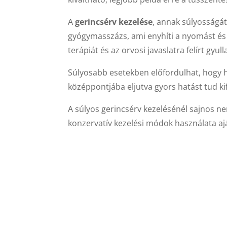
A
gerincsérv kezelése
, annak súlyosságá
gyógymasszázs, ami enyhíti a nyomást és 
terápiát és az orvosi javaslatra felírt gy
Súlyosabb esetekben előfordulhat, hogy hel
középpontjába eljutva gyors hatást tud kif
A súlyos gerincsérv kezelésénél sajnos ne
konzervatív kezelési módok használata aján