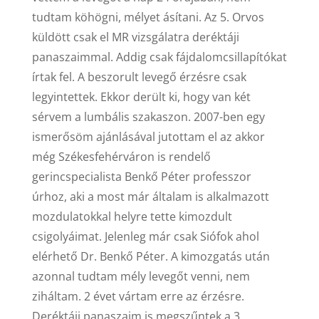
tudtam köhögni, mélyet ásítani. Az 5. Orvos
küldött csak el MR vizsgálatra deréktáji
panaszaimmal. Addig csak fájdalomcsillapítókat
írtak fel. A beszorult levegő érzésre csak
legyintettek. Ekkor derült ki, hogy van két
sérvem a lumbális szakaszon. 2007-ben egy
ismerősöm ajánlásával jutottam el az akkor
még Székesfehérváron is rendelő
gerincspecialista Benkő Péter professzor
úrhoz, aki a most már általam is alkalmazott
mozdulatokkal helyre tette kimozdult
csigolyáimat. Jelenleg már csak Siófok ahol
elérhető Dr. Benkő Péter. A kimozgatás után
azonnal tudtam mély levegőt venni, nem
ziháltam. 2 évet vártam erre az érzésre.
Deréktáji panaszaim is megszűntek a 3.