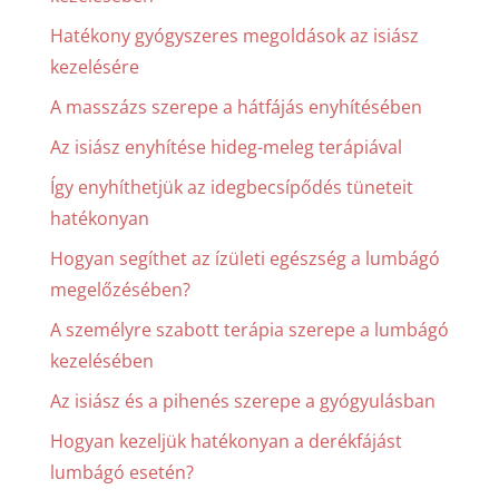
Hatékony gyógyszeres megoldások az isiász
kezelésére
A masszázs szerepe a hátfájás enyhítésében
Az isiász enyhítése hideg-meleg terápiával
Így enyhíthetjük az idegbecsípődés tüneteit
hatékonyan
Hogyan segíthet az ízületi egészség a lumbágó
megelőzésében?
A személyre szabott terápia szerepe a lumbágó
kezelésében
Az isiász és a pihenés szerepe a gyógyulásban
Hogyan kezeljük hatékonyan a derékfájást
lumbágó esetén?