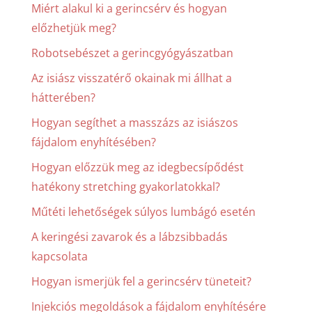
Miért alakul ki a gerincsérv és hogyan
előzhetjük meg?
Robotsebészet a gerincgyógyászatban
Az isiász visszatérő okainak mi állhat a
hátterében?
Hogyan segíthet a masszázs az isiászos
fájdalom enyhítésében?
Hogyan előzzük meg az idegbecsípődést
hatékony stretching gyakorlatokkal?
Műtéti lehetőségek súlyos lumbágó esetén
A keringési zavarok és a lábzsibbadás
kapcsolata
Hogyan ismerjük fel a gerincsérv tüneteit?
Injekciós megoldások a fájdalom enyhítésére