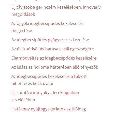
Új távlatok a gerincsérv kezelésében, innovatív
megoldások
Az ágyéki idegbecsípődés kezelése és
megértése
Az idegbecsípődés gyógyszeres kezelése
Az életmódváltás hatása a váll egészségére
Életmódváltás az idegbecsípődés kezelésére
Az isiász szindróma hátterében álló tényezők
Az idegbecsípődés kezelése és a túlzott
pihentetés kockázatai
Új kutatási irányok a derékfájdalom
kezelésében
Hatékony nyújtógyakorlatok az ülőideg