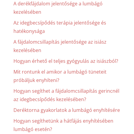
A derékfájdalom jelentősége a lumbágó
kezelésében
Az idegbecsípődés terápia jelentősége és
hatékonysága
A fájdalomcsillapítás jelentősége az isiász
kezelésében
Hogyan érhető el teljes gyógyulás az isiászból?
Mit rontunk el amikor a lumbágó tüneteit
próbáljuk enyhíteni?
Hogyan segíthet a fájdalomcsillapítás gerincnél
az idegbecsípődés kezelésében?
Deréktorna gyakorlatok a lumbágó enyhítésére
Hogyan segíthetünk a hátfájás enyhítésében
lumbágó esetén?