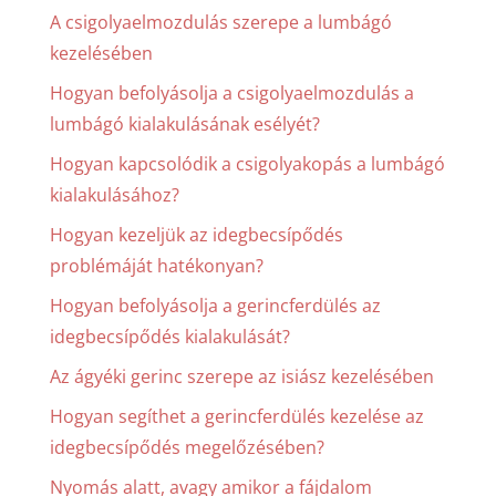
A csigolyaelmozdulás szerepe a lumbágó
kezelésében
Hogyan befolyásolja a csigolyaelmozdulás a
lumbágó kialakulásának esélyét?
Hogyan kapcsolódik a csigolyakopás a lumbágó
kialakulásához?
Hogyan kezeljük az idegbecsípődés
problémáját hatékonyan?
Hogyan befolyásolja a gerincferdülés az
idegbecsípődés kialakulását?
Az ágyéki gerinc szerepe az isiász kezelésében
Hogyan segíthet a gerincferdülés kezelése az
idegbecsípődés megelőzésében?
Nyomás alatt, avagy amikor a fájdalom