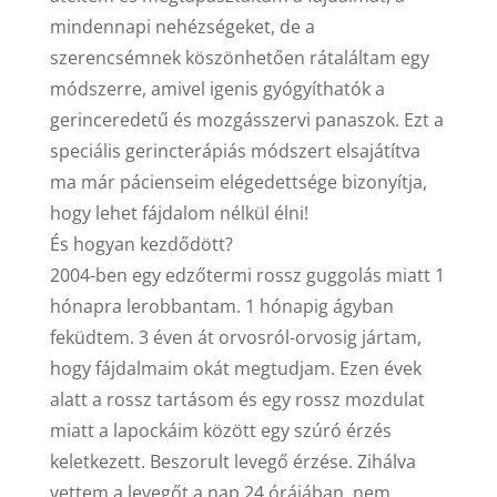
mindennapi nehézségeket, de a
szerencsémnek köszönhetően rátaláltam egy
módszerre, amivel igenis gyógyíthatók a
gerinceredetű és mozgásszervi panaszok. Ezt a
speciális gerincterápiás módszert elsajátítva
ma már pácienseim elégedettsége bizonyítja,
hogy lehet fájdalom nélkül élni!
És hogyan kezdődött?
2004-ben egy edzőtermi rossz guggolás miatt 1
hónapra lerobbantam. 1 hónapig ágyban
feküdtem. 3 éven át orvosról-orvosig jártam,
hogy fájdalmaim okát megtudjam. Ezen évek
alatt a rossz tartásom és egy rossz mozdulat
miatt a lapockáim között egy szúró érzés
keletkezett. Beszorult levegő érzése. Zihálva
vettem a levegőt a nap 24 órájában, nem