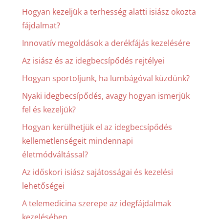
Hogyan kezeljük a terhesség alatti isiász okozta
fájdalmat?
Innovatív megoldások a derékfájás kezelésére
Az isiász és az idegbecsípődés rejtélyei
Hogyan sportoljunk, ha lumbágóval küzdünk?
Nyaki idegbecsípődés, avagy hogyan ismerjük
fel és kezeljük?
Hogyan kerülhetjük el az idegbecsípődés
kellemetlenségeit mindennapi
életmódváltással?
Az időskori isiász sajátosságai és kezelési
lehetőségei
A telemedicina szerepe az idegfájdalmak
kezelésében