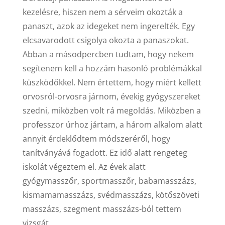
kezelésre, hiszen nem a sérveim okozták a
panaszt, azok az idegeket nem ingerelték. Egy
elcsavarodott csigolya okozta a panaszokat.
Abban a másodpercben tudtam, hogy nekem
segítenem kell a hozzám hasonló problémákkal
küszködőkkel. Nem értettem, hogy miért kellett
orvosról-orvosra járnom, évekig gyógyszereket
szedni, miközben volt rá megoldás. Miközben a
professzor úrhoz jártam, a három alkalom alatt
annyit érdeklődtem módszeréről, hogy
tanítványává fogadott. Ez idő alatt rengeteg
iskolát végeztem el. Az évek alatt
gyógymasszőr, sportmasszőr, babamasszázs,
kismamamasszázs, svédmasszázs, kötőszöveti
masszázs, szegment masszázs-ból tettem
vizsgát.