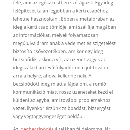
felé, ami az egész testben szétágazik. Egy ideg
felépítését talán legjobban a kerti csapéhoz
lehetne hasznosítani. Ebben a metaforában az
ideg a kerti csap tömlője, ami szállítja magában
az információkat, melyek folyamatosan
megújulva áramlanak a védelmet és szigetelést
biztosító csővezetékben. Amikor egy ideg
becsípődik, akkor a víz, az üzenet vagyis az
idegszálakban lévő folyadék nem jut tovább
arra a helyre, ahova kellenne neki. A
becsípődött ideg miatt a fájdalom, a romló
kommunikáció miatt rossz üzeneteket kezd el
küldeni az agyba, ami további problémákhoz
vezet, ilyenkor érzünk zsibbadást, bizsergést
vagy végtaggyengeséget például.
Az
idegbecsípődés
általában fájdalommal jár