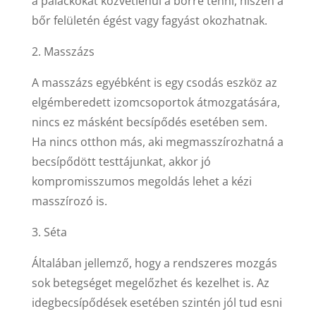
a palackokat közvetlenül a bőrre tenni, hiszen a
bőr felületén égést vagy fagyást okozhatnak.
2. Masszázs
A masszázs egyébként is egy csodás eszköz az
elgémberedett izomcsoportok átmozgatására,
nincs ez másként becsípődés esetében sem.
Ha nincs otthon más, aki megmasszírozhatná a
becsípődött testtájunkat, akkor jó
kompromisszumos megoldás lehet a kézi
masszírozó is.
3. Séta
Általában jellemző, hogy a rendszeres mozgás
sok betegséget megelőzhet és kezelhet is. Az
idegbecsípődések esetében szintén jól tud esni