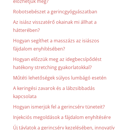
előzhetjük meg?
Robotsebészet a gerincgyógyászatban
Az isiász visszatérő okainak mi állhat a
hátterében?
Hogyan segíthet a masszázs az isiászos
fájdalom enyhítésében?
Hogyan előzzük meg az idegbecsípődést
hatékony stretching gyakorlatokkal?
Műtéti lehetőségek súlyos lumbágó esetén
A keringési zavarok és a lábzsibbadás
kapcsolata
Hogyan ismerjük fel a gerincsérv tüneteit?
Injekciós megoldások a fájdalom enyhítésére
Új távlatok a gerincsérv kezelésében, innovatív