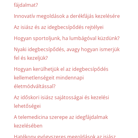
fájdalmat?
Innovatív megoldások a derékfájás kezelésére
Az isiász és az idegbecsípődés rejtélyei
Hogyan sportoljunk, ha lumbágóval küzdünk?
Nyaki idegbecsípődés, avagy hogyan ismerjük
fel és kezeljük?
Hogyan kerülhetjük el az idegbecsípődés
kellemetlenségeit mindennapi
életmódváltással?
Az időskori isiász sajátosságai és kezelési
lehetőségei
A telemedicina szerepe az idegfájdalmak
kezelésében
Hatékony gyógyszeres megoldások az isiász