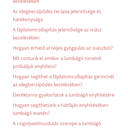
kezelésében
Az idegbecsípődés terápia jelentősége és
hatékonysága
A fájdalomcsillapítás jelentősége az isiász
kezelésében
Hogyan érhető el teljes gyógyulás az isiászból?
Mit rontunk el amikor a lumbágó tüneteit
próbáljuk enyhíteni?
Hogyan segíthet a fájdalomcsillapítás gerincnél
az idegbecsípődés kezelésében?
Deréktorna gyakorlatok a lumbágó enyhítésére
Hogyan segíthetünk a hátfájás enyhítésében
lumbágó esetén?
A csigolyaelmozdulás szerepe a lumbágó