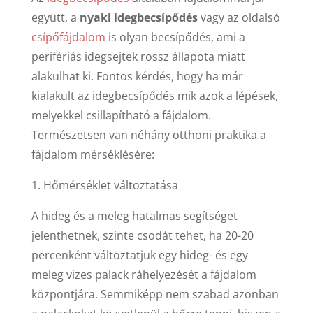
együtt, a
nyaki idegbecsípődés
vagy az oldalsó
csípőfájdalom
is olyan becsípődés, ami a
perifériás idegsejtek rossz állapota miatt
alakulhat ki. Fontos kérdés, hogy ha már
kialakult az idegbecsípődés mik azok a lépések,
melyekkel csillapítható a fájdalom.
Természetsen van néhány otthoni praktika a
fájdalom mérséklésére:
1. Hőmérséklet változtatása
A hideg és a meleg hatalmas segítséget
jelenthetnek, szinte csodát tehet, ha 20-20
percenként változtatjuk egy hideg- és egy
meleg vizes palack ráhelyezését a fájdalom
központjára. Semmiképp nem szabad azonban