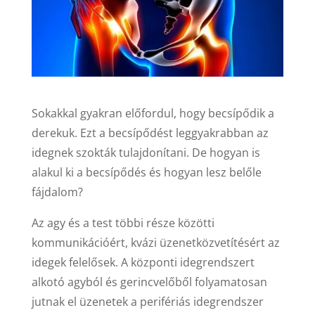
Sokakkal gyakran előfordul, hogy becsípődik a
derekuk. Ezt a becsípődést leggyakrabban az
idegnek szokták tulajdonítani. De hogyan is
alakul ki a becsípődés és hogyan lesz belőle
fájdalom?
Az agy és a test többi része közötti
kommunikációért, kvázi üzenetközvetítésért az
idegek felelősek. A központi idegrendszert
alkotó agyból és gerincvelőből folyamatosan
jutnak el üzenetek a perifériás idegrendszer